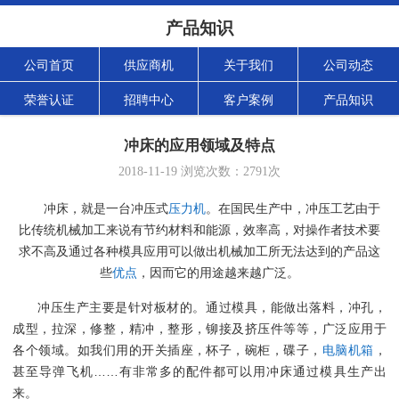
产品知识
公司首页
供应商机
关于我们
公司动态
荣誉认证
招聘中心
客户案例
产品知识
冲床的应用领域及特点
2018-11-19
浏览次数：
2791
次
冲床，就是一台冲压式
压力机
。在国民生产中，冲压工艺由于
比传统机械加工来说有节约材料和能源，效率高，对操作者技术要
求不高及通过各种模具应用可以做出机械加工所无法达到的产品这
些
优点
，因而它的用途越来越广泛。
冲压生产主要是针对板材的。通过模具，能做出落料，冲孔，
成型，拉深，修整，精冲，整形，铆接及挤压件等等，广泛应用于
各个领域。如我们用的开关插座，杯子，碗柜，碟子，
电脑机箱
，
甚至导弹飞机……有非常多的配件都可以用冲床通过模具生产出
来。