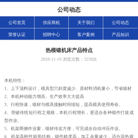
公司动态
公司首页
供应商机
关于我们
公司动态
荣誉认证
招聘中心
客户案例
产品知识
热模锻机床产品特点
2018-11-19
浏览次数：
3258
次
本机特性：
1、上下顶料设计，模具型穴斜度减少、原材料消耗量小，节省锻材
2、本机种动能力增高、生产效率大大提高
3、行程快速，锻材与模具接触时间缩短，提高模具使用寿命。
4、突破传统短行程之规格，本机行程增长，更适合各种锻件打拔成
型作业。
5、机架两侧作业窗，锻材传送方便，可完成全自动冲压作业。
6、机架高刚性箱形结构，锻件精度高，加工余量减少，适合温热锻