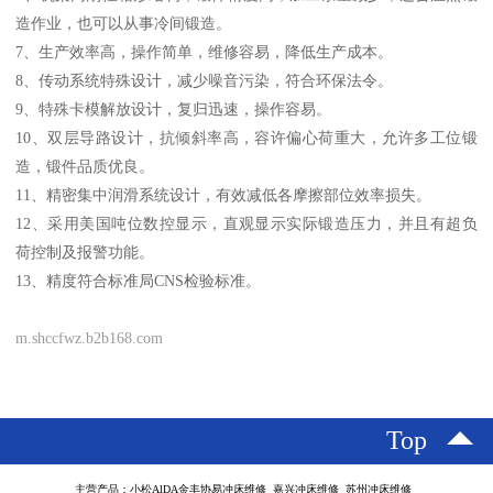
造作业，也可以从事冷间锻造。
7、生产效率高，操作简单，维修容易，降低生产成本。
8、传动系统特殊设计，减少噪音污染，符合环保法令。
9、特殊卡模解放设计，复归迅速，操作容易。
10、双层导路设计，抗倾斜率高，容许偏心荷重大，允许多工位锻
造，锻件品质优良。
11、精密集中润滑系统设计，有效减低各摩擦部位效率损失。
12、采用美国吨位数控显示，直观显示实际锻造压力，并且有超负
荷控制及报警功能。
13、精度符合标准局CNS检验标准。
m.shccfwz.b2b168.com
Top
主营产品：小松AlDA金丰协易冲床维修 嘉兴冲床维修 苏州冲床维修