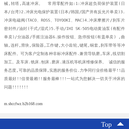
械,转塔,高速冲床。  常用零配件如:1:冲床超负荷保护装置(日
本/台湾)2.冲床光电保护装置(日本/韩国/国产并有反光片单卖)3.
冲床电磁阀(TACO、ROSS、TOYOOKI、MAC)4.冲床摩擦片/刹车片
密封件/油封(干式/湿式)5.手动/IHI SK-505电动黄油泵(有配件
单卖)/分油器/手摇注油器6.操作按钮、急停按钮(有盖单卖) ,曲
轴,连杆,滑块,保险器,工作键,大小齿轮,键尾,铜套,刹车带等等冲
床配件。可为客户定制各种非标冲床配件.兼营导轨磨,车床,线切割
加工。及车床.铣床.刨床.磨床.液压机等机床维修保养。 诚信的服
务态度,可靠的品质保障,实惠的服务价位.力争同行业价格最平!!品
质最好!!信誉最赖!!服务最棒!!!一站式为您解决一切关于冲床的
问题!!!!!!!
m.shccfwz.b2b168.com
Top