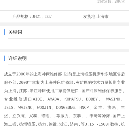
浏览次数：
2997
次
产品规格：
JH21，J23/
发货地:
上海市
关键词
详细说明
成立于2000年的上海冲床维修部,以前是上海锻压机床华东地区售后
服务部,2000年转制为上海冲床维修部.有雄厚的技术力量长期专业
为上海,江苏.浙江冲床使用厂家提供进口.国产冲床维修保养服务,   
专业维修进口AIDI、AMADA、KOMATSU、DOBBY、 WASINO、
ISIS、WAISNC、WOOJIN、DONGSUNG、HNCP、金丰、协易、丰
煜、立兴陈、兴泰、瑛瑜、,等振力、东泰、、申琦等冲床.国产上
海二锻,扬州锻压,扬力,徐锻,浙江,济南,等3.15T-1500T数控,机