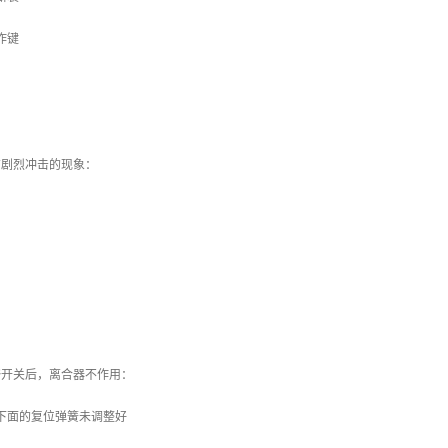
作键
有剧烈冲击的现象：
踏开关后，离合器不作用：
下面的复位弹簧未调整好