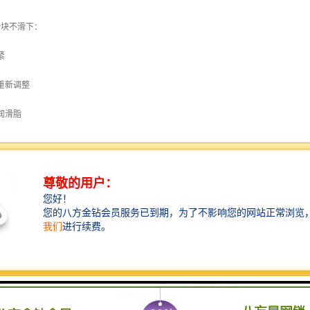
滑块不滑下：
紧
重新调整
润滑脂
咬住
磨
：