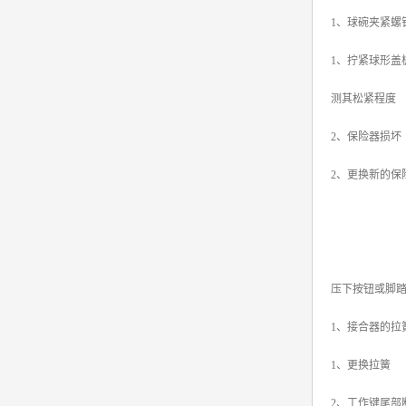
1、球碗夹紧螺
1、拧紧球形盖
测其松紧程度
2、保险器损坏
2、更换新的保
压下按钮或脚
1、接合器的拉
1、更换拉簧
2、工作键尾部