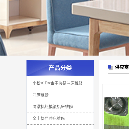
产品分类
供应商
小松AlDA金丰协易冲床维修
冲床维修
冷镦机热模锻机床维修
金丰协易冲床维修