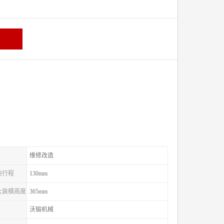
维修改造
滑块行程
130mm
较大装模高度
365mm
沃锻机械