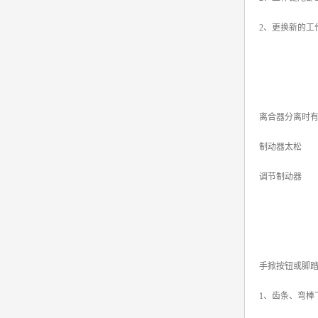
2、更换新的工
离合器分离时
制动器太松
调节制动器
手掀按钮或脚
1、齿条、弯棒