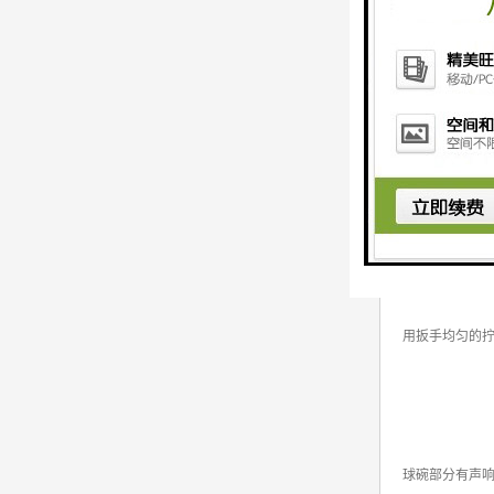
推料器在滑块
用手盘动飞轮
连杆和螺杆自
压板松动：
用扳手均匀的
球碗部分有声