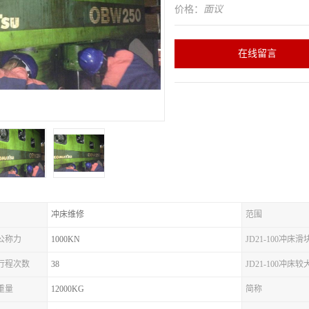
价格：
面议
在线留言
冲床维修
范围
床公称力
1000KN
JD21-100冲床
冲床行程次数
38
JD21-100冲床
床重量
12000KG
简称