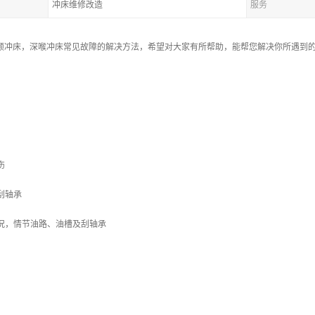
冲床维修改造
服务
可倾冲床，深喉冲床常见故障的解决方法，希望对大家有所帮助，能帮您解决你所遇到
：
伤
刮轴承
况，情节油路、油槽及刮轴承