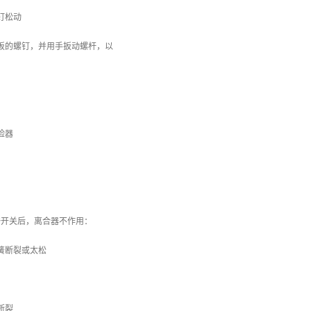
钉松动
板的螺钉，并用手扳动螺杆，以
险器
踏开关后，离合器不作用：
簧断裂或太松
断裂