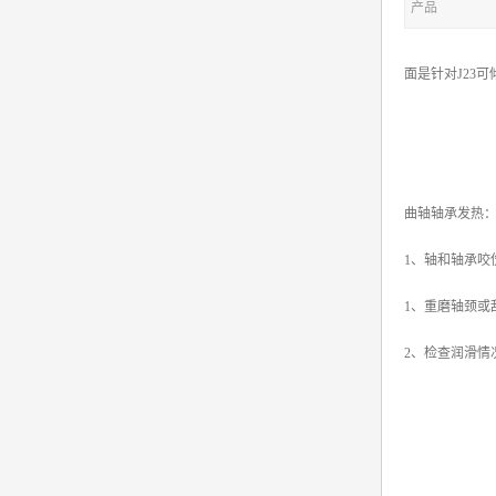
产品
面是针对J23
曲轴轴承发热
1、轴和轴承咬
1、重磨轴颈或
2、检查润滑情