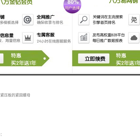
回程时，没有碰到打杆
，调整打杆，检查推料器的作用
动松开
拧紧压板的紧固螺母
响：