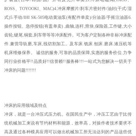
ROSS、TOYOOKI、MAC)4.冲床摩擦片/刹车片密封件/油封(干式/湿
式)5.手动/IHI SK-505电动黄油泵(有配件单卖)/分油器/手摇注油器6.
操作按钮、急停按钮(有盖单卖) ,曲轴,连杆,滑块,保险器,工作键,大小
齿轮,键尾,铜套,刹车带等等冲床配件。可为客户定制各种非标冲床配
件.兼营导轨磨,车床,线切割加工。及车床.铣床.刨床.磨床.液压机等
机床维修保养。 诚信的服务,可靠的品质保障,实惠的服务价位.力争
同行业价格平!!品质好!!信誉赖!!服务棒!!!一站式为您解决一切关于
冲床的问题!!!!!!!
冲床的应用领域及特点
冲床，就是一台冲压式压力机。在国民生产中，冲压工艺由于比传
统机械加工来说有节约材料和能源，效率高，对操作者技术要求不
高及通过各种模具应用可以做出机械加工所无法达到的产品这些优