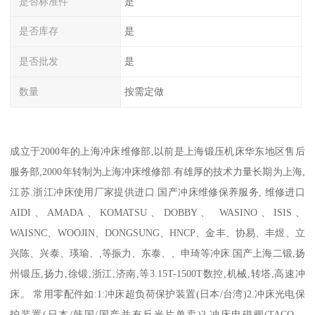
是否标准件
是
是否库存
是
是否批发
是
数量
按需定做
成立于2000年的上海冲床维修部,以前是上海锻压机床华东地区售后
服务部,2000年转制为上海冲床维修部.有雄厚的技术力量长期为上海,
江苏.浙江冲床使用厂家提供进口.国产冲床维修保养服务, 维修进口
AIDI、AMADA、KOMATSU、DOBBY、 WASINO、ISIS、
WAISNC、WOOJIN、DONGSUNG、HNCP、金丰、协易、丰煜、立
兴陈、兴泰、瑛瑜、,等振力、东泰、、申琦等冲床.国产上海二锻,扬
州锻压,扬力,徐锻,浙江,济南,等3.15T-1500T数控,机械,转塔,高速冲
床。 常用零配件如:1:冲床超负荷保护装置(日本/台湾)2.冲床光电保
护装置(日本/韩国/国产并有反光片单卖)3.冲床电磁阀(TACO、