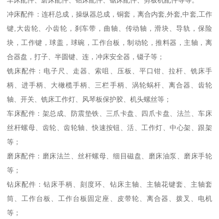
冲床配件：连杆总成，操纵器总成，铜套，离合内套,外套,中套,工作
键,大齿轮、小齿轮，刹车带，曲轴、传动轴，滑块、导轨，保险
块，工作键，球盖，球碗，工作台板，制动轮，推料器，主轴，离
合器盘，打子、半圆键、连，冲床安全器，镊子等；
铣床配件：电子尺、走器、索咀、压板、平口钳、拉杆、铣床手
柄、进手柄、大橄榄手柄、三栏手柄、涡轮蜗杆、离合器、齿轮
轴、开关、铣床工作灯、风琴板保护胶、机头螺丝等；
车床配件：架总成、防震垫铁、三爪卡盘、四爪卡盘、法兰、车床
丝杆螺母、齿轮、齿轮轴、快速按钮、活、工作灯、中心架、跟架
等；
磨床配件：磨床法兰、丝杆螺母、细目磁盘、磨床油泵、磨床手轮
等；
钻床配件：钻床手柄、刻度环、钻床主轴、主轴花键套、主轴套
筒、工作台板、工作台板固定座、皮带轮、离合器、拨叉、电机
等；