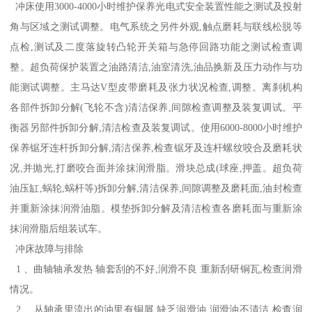
冲床使用3000-4000小时维护保养光电式安全装置性能之测试及投射
角与区域之测试调整。电气系统之另件外观,触点磨耗与联线松脱等
点检,测试及二度落旋转凸轮开关箱与急停回路功能之测试检查调
整。超负荷保护装置之油路清洁,油室清洗,油品换新及压力动作与功
能测试调整。主马达V型皮带磨耗及张力状况检查,调整。离刹机构
各部件拆卸分解(飞轮不含)清洁保养,间隙检查调整及装复调试。平
衡器另部件拆卸分解,清洁检查及装复调试。使用6000-8000小时维护
保养锯牙连杆拆卸分解,清洁保养,检查锯牙及连杆螺纹咬合及磨耗状
况,并抛光,打磨咬合面并涂抹润滑脂。滑块总成(球座,押盖。超负荷
油压缸,蜗轮,蜗杆等)拆卸分解,清洁保养,间隙调整及磨耗面,油封检查
并重新涂抹润滑油脂。模垫拆卸分解及清洁检查各磨耗面与重新涂
抹润滑脂后组装试车。
冲床故障与排除
1 、曲轴轴承发热 轴套刮的不好,润滑不良 重新刮研铜瓦,检查润滑
情况。
2 、从轴承里流出的油里有铜屑 缺乏润滑油,润滑油不清洁 检查润