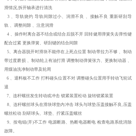
滑情况,拆开轴承进行清洗
3 、导轨烧灼 导轨间隙过小、润滑不良 、接触不良 重新研刮导
轨 、调整间隙 、注意润滑
4 、操作时离合器不结合或结合后脱不开 回转健用弹簧失去弹性键
配合过紧 更换弹簧、研刮键的结合间隙
5、离合器脱开时滑块不能停在上死点位置 制动带拉力不够 、制动
带过度磨损 、制动轮上有油打滑 调整制动弹簧张力、更换制动器 、
用煤油洗净制动带及轮周
6 、退料板不工作 打料碰头位置不对 调整碰头位置用手转动飞轮试
退
7、连杆螺丝发生转动或冲击 锁紧装置松动 旋转锁紧装置
8、连杆螺丝球头在滑块球垫内冲击 球头与球垫压盖接触不良,压盖
螺丝松动 刮研球头、球垫、拧紧压盖螺丝
9、按电钮(开)不工作 电源断路、热断电器断电 检查电路系统消除
故障。