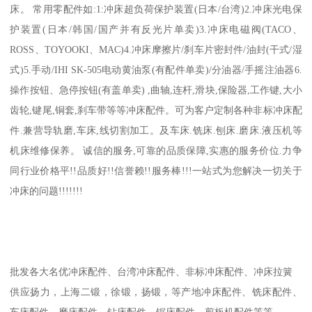
床。 常用零配件如:1:冲床超负荷保护装置(日本/台湾)2.冲床光电保
护装置(日本/韩国/国产并有反光片单卖)3.冲床电磁阀(TACO、
ROSS、TOYOOKI、MAC)4.冲床摩擦片/刹车片密封件/油封(干式/湿
式)5.手动/IHI SK-505电动黄油泵(有配件单卖)/分油器/手摇注油器6.
操作按钮、急停按钮(有盖单卖) ,曲轴,连杆,滑块,保险器,工作键,大小
齿轮,键尾,铜套,刹车带等等冲床配件。可为客户定制各种非标冲床配
件.兼营导轨磨,车床,线切割加工。及车床.铣床.刨床.磨床.液压机等
机床维修保养。 诚信的服务,可靠的品质保障,实惠的服务价位.力争
同行业价格平!!品质好!!信誉赖!!服务棒!!!一站式为您解决一切关于
冲床的问题!!!!!!!
批发各大名优冲床配件、台湾冲床配件、非标冲床配件、冲床拉簧
供应扬力，上海二锻，徐锻，扬锻，等产地冲床配件、铣床配件、
车床配件、磨床配件、钻床配件、锯床配件、剪板机配件等等。