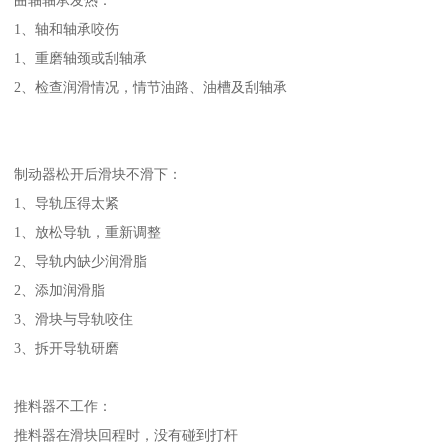
1、轴和轴承咬伤
1、重磨轴颈或刮轴承
2、检查润滑情况，情节油路、油槽及刮轴承
制动器松开后滑块不滑下：
1、导轨压得太紧
1、放松导轨，重新调整
2、导轨内缺少润滑脂
2、添加润滑脂
3、滑块与导轨咬住
3、拆开导轨研磨
推料器不工作：
推料器在滑块回程时，没有碰到打杆