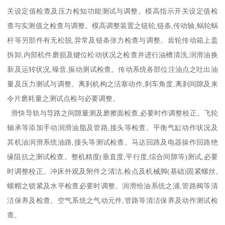
关设定值检查及压力检知功能测试与调整。模高指示开关设定值检
查与实测值之检查与调整。模高调整装置之链轮,链条,传动轴,蜗轮蜗
杆等另部件有无松脱,异常及链条张力检查与调整。齿轮传动箱上盖
拆卸,内部机件磨损及键位松动状况之检查并进行油槽清洗,润滑油换
新及运转状况,噪音,振动测试检查。传动系统各部位注油点之吐出油
量及压力测试与调整。离刹机构之活塞动作,刹车角度,离刹间隙及来
令片磨耗量之测试点检与必要调整。
滑快导轨与导路之间隙量测及磨擦面检查,必要时作调整校正。飞轮
轴承等添加手动润滑油脂及管路,接头等检查。平衡气缸动作状况及
其机油润滑系统油路,接头等测试检查。马达回路及电器操作回路绝
缘阻抗之测试检查。整机精度(垂直度,平行度,综合间隙等)测试,必要
时调整校正。冲床外观及附件之清洁,检点及机械脚(基础)固紧螺丝,
螺帽之锁紧及水平检查必要时调整。润滑给油系统之浦,管路阀等清
洁保养及检查。空气系统之气动元件,管路等清洁保养及动作测试检
查。