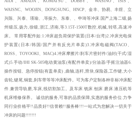
AIDI、AMADA、KOMATSU、DOBBY、 WASINO、ISIS、
WAISNC、WOOJIN、DONGSUNG、HNCP、金丰、协易、丰煜、立
兴陈、兴泰、瑛瑜、,等振力、东泰、、申琦等冲床.国产上海二锻,扬
州锻压,扬力,徐锻,浙江,济南,等3.15T-1500T数控,机械,转塔,高速冲
床。 常用零配件如:1:冲床超负荷保护装置(日本/台湾)2.冲床光电保
护装置(日本/韩国/国产并有反光片单卖)3.冲床电磁阀(TACO、
ROSS、TOYOOKI、MAC)4.冲床摩擦片/刹车片密封件/油封(干式/湿
式)5.手动/IHI SK-505电动黄油泵(有配件单卖)/分油器/手摇注油器6.
操作按钮、急停按钮(有盖单卖) ,曲轴,连杆,滑块,保险器,工作键,大小
齿轮,键尾,铜套,刹车带等等冲床配件。可为客户定制各种非标冲床配
件.兼营导轨磨,车床,线切割加工。及车床.铣床.刨床.磨床.液压机等
机床维修保养。 诚信的服务,可靠的品质保障,实惠的服务价位.力争
同行业价格平!!品质好!!信誉赖!!服务棒!!!一站式为您解决一切关于
冲床的问题!!!!!!!