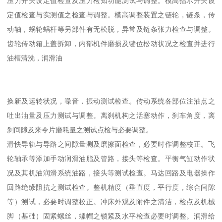
压力开关设定值检查及压力检知功能测试与调整。模高指示开关设
定值检查与实测值之检查与调整。模高调整装置之链轮，链条，传
动轴，蜗轮蜗杆等另部件有无松脱，异常及链条张力检查与调整。
齿轮传动箱上盖拆卸，内部机件磨损及键位松动状况之检查并进行
油槽清洗，润滑油
换新及运转状况，噪音，振动测试检查。传动系统各部位注油点之
吐出油量及压力测试与调整。离刹机构之活塞动作，刹车角度，离
刹间隙及来令片磨耗量之测试点检与必要调整。
滑快导轨与导路之间隙量测及磨擦面检查，必要时作调整校正。飞
轮轴承等添加手动润滑油脂及管路，接头等检查。平衡气缸动作状
况及其机油润滑系统油路，接头等测试检查。马达回路及电器操作
回路绝缘阻抗之测试检查。整机精度（垂直度，平行度，综合间隙
等）测试，必要时调整校正。冲床外观及附件之清洁，检点及机械
脚（基础）固紧螺丝，螺帽之锁紧及水平检查必要时调整。润滑给