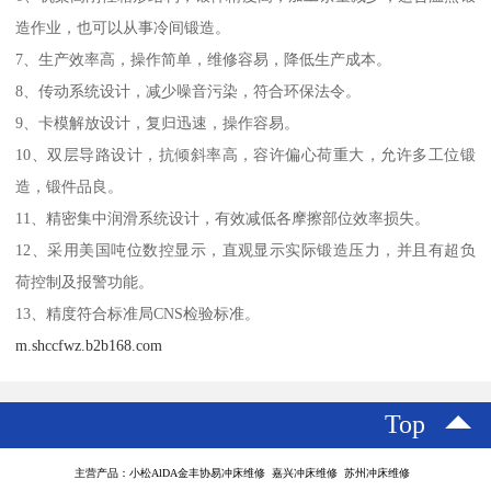
造作业，也可以从事冷间锻造。
7、生产效率高，操作简单，维修容易，降低生产成本。
8、传动系统设计，减少噪音污染，符合环保法令。
9、卡模解放设计，复归迅速，操作容易。
10、双层导路设计，抗倾斜率高，容许偏心荷重大，允许多工位锻
造，锻件品良。
11、精密集中润滑系统设计，有效减低各摩擦部位效率损失。
12、采用美国吨位数控显示，直观显示实际锻造压力，并且有超负
荷控制及报警功能。
13、精度符合标准局CNS检验标准。
m.shccfwz.b2b168.com
Top
主营产品：小松AlDA金丰协易冲床维修 嘉兴冲床维修 苏州冲床维修