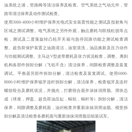
油系统之浦，管路阀等清洁保养及检查。空气系统之气动元件，管
路等清洁保养及动作测试检查。
使用3000-4000小时维护保养光电式安全装置性能之测试及投射角与
区域之测试调整。电气系统之另件外观，触点磨耗与联线松脱等点
检，测试及二度落旋转凸轮开关箱与急停回路功能之测试检查调
整。超负荷保护装置之油路清洁，油室清洗，油品换新及压力动作
与功能测试调整。主马达V型皮带磨耗及张力状况检查，调整。离刹
机构各部件拆卸分解（飞轮不含）清洁保养，间隙检查调整及装复
调试。平衡器另部件拆卸分解，清洁检查及装复调试。使用6000-
8000小时维护保养锯牙连杆拆卸分解，清洁保养，检查锯牙及连杆
螺纹咬合及磨耗状况，并抛光，打磨咬合面并涂抹润滑脂。滑块总
成（球座，押盖。超负荷油压缸，蜗轮，蜗杆等）拆卸分解，清洁
保养，间隙调整及磨耗面，油封检查并重新涂抹润滑油脂。模垫拆
卸分解及清洁检查各磨耗面与重新涂抹润滑脂后组装试车。