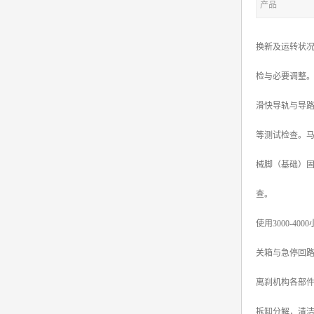
产品
换新及运转状
检与必要调整
滑快导轨与导
等测试检查。
械脚（基础）
查。
使用3000-
关箱与急停回
离刹机构各部件
拆卸分解，清