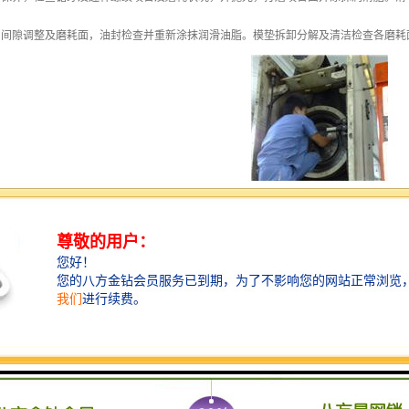
，间隙调整及磨耗面，油封检查并重新涂抹润滑油脂。模垫拆卸分解及清洁检查各磨耗
机构自开办来，致力于为广大新老客户提供完善的冲床维修保养服务。冲床维修服务机
”，遵循“精品、客户、满意”的理念，为五千多家冲床厂家解决了维修保养的难题，
技术、更快的响应速度、更低的价格为您服务！ ！