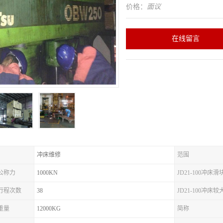
价格：
面议
在线留言
冲床维修
范围
床公称力
1000KN
JD21-100冲床
冲床行程次数
38
JD21-100冲床
床重量
12000KG
简称