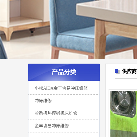
产品分类
供应商
小松AlDA金丰协易冲床维修
冲床维修
冷镦机热模锻机床维修
金丰协易冲床维修