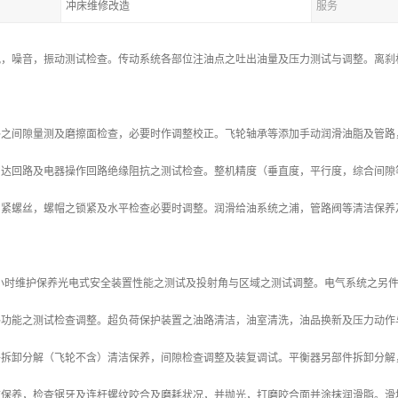
冲床维修改造
服务
况，噪音，振动测试检查。传动系统各部位注油点之吐出油量及压力测试与调整。离刹
。
路之间隙量测及磨擦面检查，必要时作调整校正。飞轮轴承等添加手动润滑油脂及管路
马达回路及电器操作回路绝缘阻抗之测试检查。整机精度（垂直度，平行度，综合间隙
固紧螺丝，螺帽之锁紧及水平检查必要时调整。润滑给油系统之浦，管路阀等清洁保养
4000小时维护保养光电式安全装置性能之测试及投射角与区域之测试调整。电气系统之
路功能之测试检查调整。超负荷保护装置之油路清洁，油室清洗，油品换新及压力动作
拆卸分解（飞轮不含）清洁保养，间隙检查调整及装复调试。平衡器另部件拆卸分解，清洁
洁保养，检查锯牙及连杆螺纹咬合及磨耗状况，并抛光，打磨咬合面并涂抹润滑脂。滑