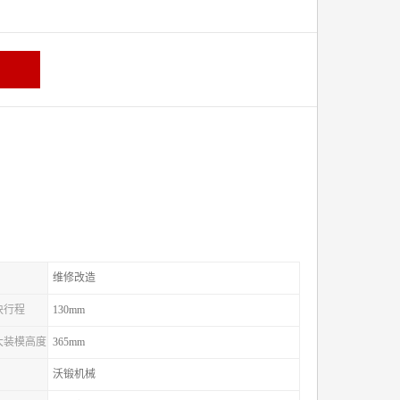
维修改造
滑块行程
130mm
较大装模高度
365mm
沃锻机械