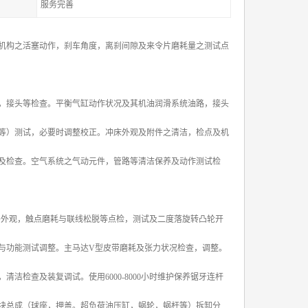
服务完善
机构之活塞动作，刹车角度，离刹间隙及来令片磨耗量之测试点
，接头等检查。平衡气缸动作状况及其机油润滑系统油路，接头
等）测试，必要时调整校正。冲床外观及附件之清洁，检点及机
及检查。空气系统之气动元件，管路等清洁保养及动作测试检
另件外观，触点磨耗与联线松脱等点检，测试及二度落旋转凸轮开
与功能测试调整。主马达V型皮带磨耗及张力状况检查，调整。
检查及装复调试。使用6000-8000小时维护保养锯牙连杆
块总成（球座，押盖。超负荷油压缸，蜗轮，蜗杆等）拆卸分