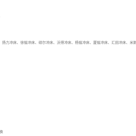
修
：扬力冲床、徐锻冲床、硕尔冲床、沃得冲床、杨锻冲床、厦锻冲床、汇田冲床、米
换