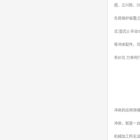
煜、立兴陈、兴泰
负荷保护装置(日
式/湿式)5.手
等冲床配件。可
务价位.力争同行
冲床的应用领
冲床，就是一
机械加工所无