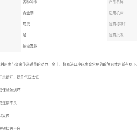
各种冲床
产品名称
合金钢
适用机床
现货
是否标准件
是
是否批发
按需定做
是利用离与合来传递适量的动力，金丰、协易进口冲床离合常见的故障具体判断有以下
开关断开，操作气压太低
或保险丝烧坏
或连接不良
以复位
按钮接触不良