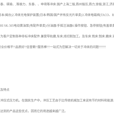
、瑛瑜、,等振力、东泰、、申琦等冲床.国产上海二锻,扬州锻压,扬力,徐锻,浙江,济南,等*
本/闽台)2.冲床光电保护装置(日本/韩国/国产并有反光片单卖)3.冲床电磁阀(TACO、RO
动/IHI SK-505电动黄油泵(有配件单卖)/分油器/手摇注油器6.操作按钮、急停按钮(有盖单
为客户定制各种非标冲床配件.兼营导轨磨,车床,线切割加工。及车床.铣床.刨床.磨床
业价格平!!品质好!!信誉赖!!服务棒!!!一站式为您解决一切关于冲床的问题!!!!!!!
域及特点
台冲压式压力机。在国民生产中，冲压工艺由于比传统机械加工来说有节约材料和能源
法达到的产品这些优点，因而它的用途越来越广泛。