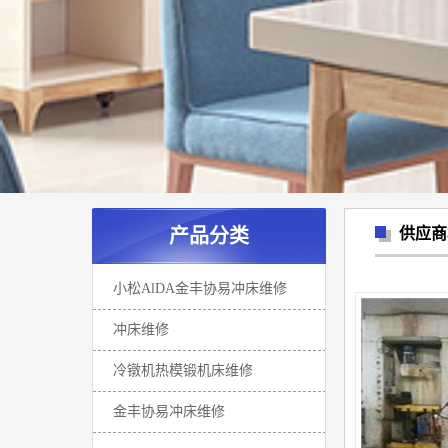
产品分类
供应商
小松AlDA金丰协易冲床维修
冲床维修
冷镦机热模锻机床维修
金丰协易冲床维修