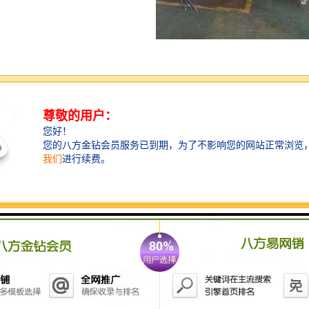
有限公司承接各类机床的大修改造；导轨修复、校准；液压系统维修改造；电气系统维
立车、刨边机、铣边机、落地镗、龙门刨铣、导轨磨、卧车等大型金属切削机床，有丰
承科学施工理念、对每一台机床认真负责的心态在长三角地区拥有良好口碑和稳固的市