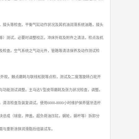
，接头等检查。平衡气缸动作状况及其机油润滑系统油路，接头
等）测试，必要时调整校正。冲床外观及附件之清洁，检点及机
及检查。空气系统之气动元件，管路等清洁保养及动作测试检
另件外观，触点磨耗与联线松脱等点检，测试及二度落旋转凸轮开
与功能测试调整。主马达V型皮带磨耗及张力状况检查，调整。
检查及装复调试。使用6000-8000小时维护保养锯牙连杆
块总成（球座，押盖。超负荷油压缸，蜗轮，蜗杆等）拆卸分
面与重新涂抹润滑脂后组装试车。