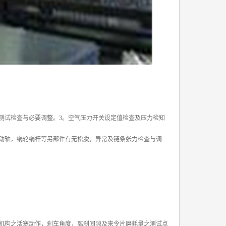
测试检查与必要调整。3。空气压力开关设定值检查及压力检知
动轴，蜗轮蜗杆等另部件有无松脱，异常及链条张力检查与调
机构之活塞动作，刹车角度，离刹间隙及来令片磨耗量之测试点