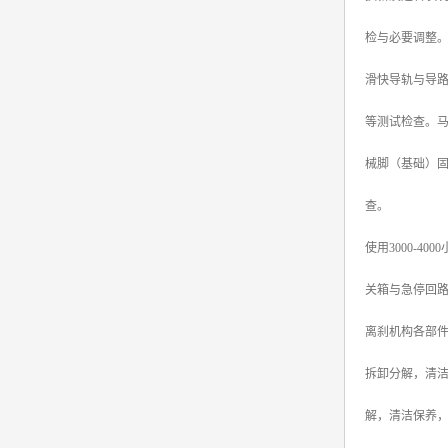
检与必要调整
滑快导轨与导
等测试检查。
械脚（基础）
查。
使用3000-
关箱与急停回
离刹机构各部件
拆卸分解，清
解，清洁保养