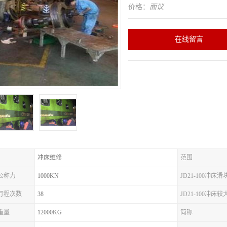
价格：
面议
在线留言
冲床维修
范围
床公称力
1000KN
JD21-100冲床
冲床行程次数
38
JD21-100冲床
床重量
12000KG
简称