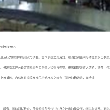
00小时维护保养
油量及压力检知功能测试与调整。空气系统之滤清器，给油器调整阀等功能及水份杂质
整。模高指示开关设定值检查与实测值之检查与调整。模高调整装置之链轮，链条，传
箱上盖拆卸，内部机件磨损及键位松动状况之检查并进行油槽清洗，润滑油
况，噪音，振动测试检查。传动系统各部位注油点之吐出油量及压力测试与调整。离刹