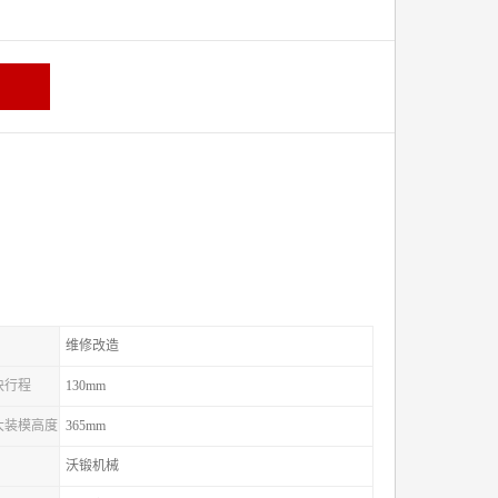
维修改造
滑块行程
130mm
较大装模高度
365mm
沃锻机械