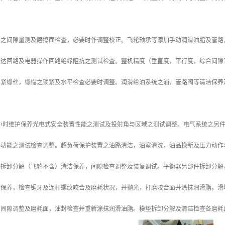
。
路之间隙量测及磨擦面检查，必要时作调整校正。飞轮轴承等添加手动润滑油脂及管路
马达回路及电器操作回路绝缘阻抗之测试检查。整机精度（垂直度，平行度，综合间隙
固紧螺丝，螺帽之锁紧及水平检查必要时调整。润滑给油系统之浦，管路阀等清洁保养
4000小时维护保养光电式安全装置性能之测试及投射角与区域之测试调整。电气系统之
路功能之测试检查调整。超负荷保护装置之油路清洁，油室清洗，油品换新及压力动作
拆卸分解（飞轮不含）清洁保养，间隙检查调整及装复调试。平衡器另部件拆卸分解，清洁
洁保养，检查锯牙及连杆螺纹咬合及磨耗状况，并抛光，打磨咬合面并涂抹润滑脂。滑
，间隙调整及磨耗面，油封检查并重新涂抹润滑油脂。模垫拆卸分解及清洁检查各磨耗