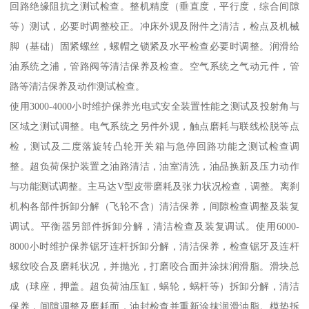
回路绝缘阻抗之测试检查。整机精度（垂直度，平行度，综合间隙
等）测试，必要时调整校正。冲床外观及附件之清洁，检点及机械
脚（基础）固紧螺丝，螺帽之锁紧及水平检查必要时调整。润滑给
油系统之浦，管路阀等清洁保养及检查。空气系统之气动元件，管
路等清洁保养及动作测试检查。
使用3000-4000小时维护保养光电式安全装置性能之测试及投射角与
区域之测试调整。电气系统之另件外观，触点磨耗与联线松脱等点
检，测试及二度落旋转凸轮开关箱与急停回路功能之测试检查调
整。超负荷保护装置之油路清洁，油室清洗，油品换新及压力动作
与功能测试调整。主马达V型皮带磨耗及张力状况检查，调整。离刹
机构各部件拆卸分解（飞轮不含）清洁保养，间隙检查调整及装复
调试。平衡器另部件拆卸分解，清洁检查及装复调试。使用6000-
8000小时维护保养锯牙连杆拆卸分解，清洁保养，检查锯牙及连杆
螺纹咬合及磨耗状况，并抛光，打磨咬合面并涂抹润滑脂。滑块总
成（球座，押盖。超负荷油压缸，蜗轮，蜗杆等）拆卸分解，清洁
保养，间隙调整及磨耗面，油封检查并重新涂抹润滑油脂。模垫拆