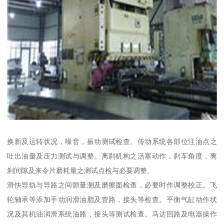
换新及运转状况，噪音，振动测试检查。传动系统各部位注油点之
吐出油量及压力测试与调整。离刹机构之活塞动作，刹车角度，离
刹间隙及来令片磨耗量之测试点检与必要调整。
滑快导轨与导路之间隙量测及磨擦面检查，必要时作调整校正。飞
轮轴承等添加手动润滑油脂及管路，接头等检查。平衡气缸动作状
况及其机油润滑系统油路，接头等测试检查。马达回路及电器操作