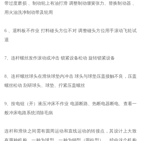
带过度磨损 、制动轮上有油打滑 调整制动绷簧张力、替换制动器 、
用火油洗净制动带及轮周
6 、退料板不作业 打料碰头方位不对 调整碰头方位用手滚动飞轮试
退
7、连杆螺丝发作滚动或冲击 锁紧设备松动 旋转锁紧设备
8、连杆螺丝球头在滑块球垫内冲击 球头与球垫压盖接触不良，压盖
螺丝松动 刮研球头、球垫、拧紧压盖螺丝
9、按电钮（开）液压冲床不作业 电源断路、热断电器断电、查看一
般冲床电路系统消除毛病
连杆和滑块之间需有圆周运动和直线运动的转接点，其设计上大致
有两种机构，一种为球型，一种为销型（圆柱型） ，经由这个机构