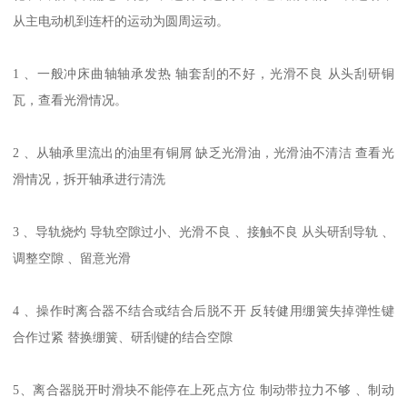
从主电动机到连杆的运动为圆周运动。
1 、一般冲床曲轴轴承发热 轴套刮的不好，光滑不良 从头刮研铜
瓦，查看光滑情况。
2 、从轴承里流出的油里有铜屑 缺乏光滑油，光滑油不清洁 查看光
滑情况，拆开轴承进行清洗
3 、导轨烧灼 导轨空隙过小、光滑不良 、接触不良 从头研刮导轨 、
调整空隙 、留意光滑
4 、操作时离合器不结合或结合后脱不开 反转健用绷簧失掉弹性键
合作过紧 替换绷簧、研刮键的结合空隙
5、离合器脱开时滑块不能停在上死点方位 制动带拉力不够 、制动