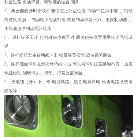
配合过紧 更换弹簧、研刮键的结合间隙
5、离合器脱开时滑块不能停在上死点位置 制动带拉力不够 、制动
带过度磨损 、制动轮上有油打滑 调整制动弹簧张力、更换制动器 、
用煤油洗净制动带及轮周
6 、退料板不工作 打料碰头位置不对 调整碰头位置用手转动飞轮试
退
7、连杆螺丝发生转动或冲击 锁紧装置松动 旋转锁紧装置
8、连杆螺丝球头在滑块球垫内冲击 球头与球垫压盖接触不良，压盖
螺丝松动 刮研球头、球垫、拧紧压盖螺丝
9、按电钮（开）不工作 电源断路、热断电器断电 检查电路系统消
除故障