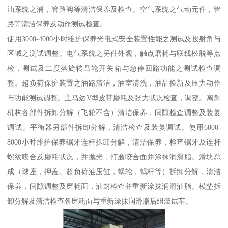
油系统之浦，管路阀等清洁保养及检查。空气系统之气动元件，管
路等清洁保养及动作测试检查。
使用3000-4000小时维护保养光电式安全装置性能之测试及投射角与
区域之测试调整。电气系统之另件外观，触点磨耗与联线松脱等点
检，测试及二度落旋转凸轮开关箱与急停回路功能之测试检查调
整。超负荷保护装置之油路清洁，油室清洗，油品换新及压力动作
与功能测试调整。主马达V型皮带磨耗及张力状况检查，调整。离刹
机构各部件拆卸分解（飞轮不含）清洁保养，间隙检查调整及装复
调试。平衡器另部件拆卸分解，清洁检查及装复调试。使用6000-
8000小时维护保养锯牙连杆拆卸分解，清洁保养，检查锯牙及连杆
螺纹咬合及磨耗状况，并抛光，打磨咬合面并涂抹润滑脂。滑块总
成（球座，押盖。超负荷油压缸，蜗轮，蜗杆等）拆卸分解，清洁
保养，间隙调整及磨耗面，油封检查并重新涂抹润滑油脂。模垫拆
卸分解及清洁检查各磨耗面与重新涂抹润滑脂后组装试车。