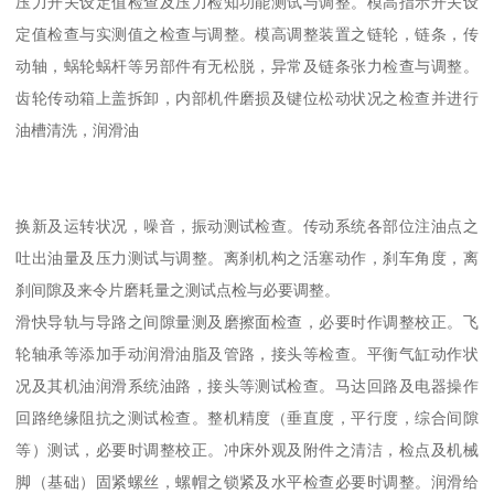
压力开关设定值检查及压力检知功能测试与调整。模高指示开关设
定值检查与实测值之检查与调整。模高调整装置之链轮，链条，传
动轴，蜗轮蜗杆等另部件有无松脱，异常及链条张力检查与调整。
齿轮传动箱上盖拆卸，内部机件磨损及键位松动状况之检查并进行
油槽清洗，润滑油
换新及运转状况，噪音，振动测试检查。传动系统各部位注油点之
吐出油量及压力测试与调整。离刹机构之活塞动作，刹车角度，离
刹间隙及来令片磨耗量之测试点检与必要调整。
滑快导轨与导路之间隙量测及磨擦面检查，必要时作调整校正。飞
轮轴承等添加手动润滑油脂及管路，接头等检查。平衡气缸动作状
况及其机油润滑系统油路，接头等测试检查。马达回路及电器操作
回路绝缘阻抗之测试检查。整机精度（垂直度，平行度，综合间隙
等）测试，必要时调整校正。冲床外观及附件之清洁，检点及机械
脚（基础）固紧螺丝，螺帽之锁紧及水平检查必要时调整。润滑给