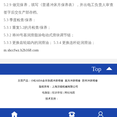
5.2.9 做完保养，填写《普通冲床月保养表》，并出电工负责人审查
签字后交生产部存档。
5.3 季度检查/保养：
5.3.1 重复5.2的月检查/保养；
5.3.2 将00号基润滑脂涂电动式滑块调节链；
5.3.3 更换齿轮箱内的润滑油； 5.3.4 更换连杆处润滑油；
m.shccfwz.b2b168.com
Top
主营产品：小松AlDA金丰协易冲床维修 嘉兴冲床维修 苏州冲床维修
版权所有：上海沃锻机械有限公司
电脑版
|
投诉举报
|
网站地图
技术支持：
八方资源网