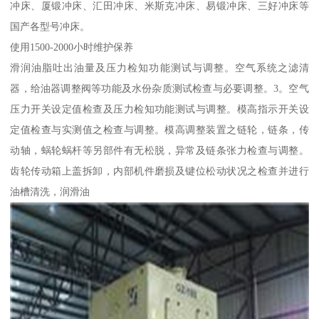
冲床、厦锻冲床、汇田冲床、米斯克冲床、易锻冲床、三好冲床等
国产各型号冲床。
使用1500-2000小时维护保养
滑润油脂吐出油量及压力检知功能测试与调整。空气系统之滤清
器，给油器调整阀等功能及水份杂质测试检查与必要调整。3。空气
压力开关设定值检查及压力检知功能测试与调整。模高指示开关设
定值检查与实测值之检查与调整。模高调整装置之链轮，链条，传
动轴，蜗轮蜗杆等另部件有无松脱，异常及链条张力检查与调整。
齿轮传动箱上盖拆卸，内部机件磨损及键位松动状况之检查并进行
油槽清洗，润滑油