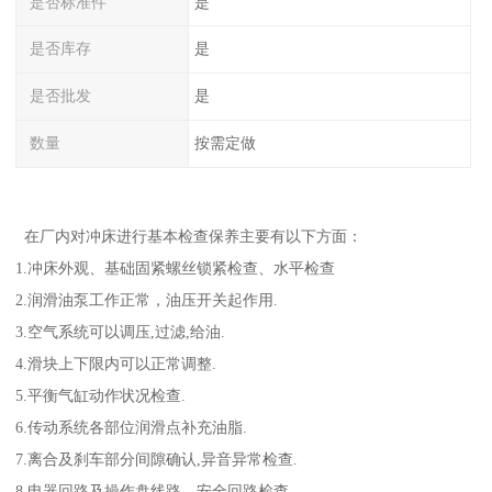
是否标准件
是
是否库存
是
是否批发
是
数量
按需定做
在厂内对冲床进行基本检查保养主要有以下方面：
1.冲床外观、基础固紧螺丝锁紧检查、水平检查
2.润滑油泵工作正常，油压开关起作用.
3.空气系统可以调压,过滤,给油.
4.滑块上下限内可以正常调整.
5.平衡气缸动作状况检查.
6.传动系统各部位润滑点补充油脂.
7.离合及刹车部分间隙确认,异音异常检查.
8.电器回路及操作盘线路、安全回路检查.