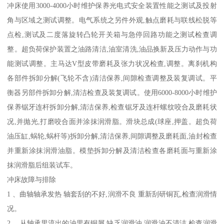
冲床使用3000-4000小时维护保养光电式安全装置性能之测试及投射
角与区域之测试调整。电气系统之另件外观,触点磨耗与联线松脱等
点检,测试及二度落旋转凸轮开关箱与急停回路功能之测试检查调
整。超负荷保护装置之油路清洁,油室清洗,油品换新及压力动作与功
能测试调整。主马达V型皮带磨耗及张力状况检查,调整。离刹机构
各部件拆卸分解(飞轮不含)清洁保养,间隙检查调整及装复调试。平
衡器另部件拆卸分解,清洁检查及装复调试。使用6000-8000小时维护
保养锯牙连杆拆卸分解,清洁保养,检查锯牙及连杆螺纹咬合及磨耗状
况,并抛光,打磨咬合面并涂抹润滑脂。滑块总成(球座,押盖。超负荷
油压缸,蜗轮,蜗杆等)拆卸分解,清洁保养,间隙调整及磨耗面,油封检查
并重新涂抹润滑油脂。模垫拆卸分解及清洁检查各磨耗面与重新涂
抹润滑脂后组装试车。
冲床故障与排除
1 、曲轴轴承发热 轴套刮的不好,润滑不良 重新刮研铜瓦,检查润滑情
况。
2 、从轴承里流出的油里有铜屑 缺乏润滑油,润滑油不清洁 检查润滑