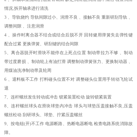
情况,拆开轴承进行清洗
3 、导轨烧灼 导轨间隙过小、润滑不良 、接触不良 重新研刮导轨 、
调整间隙 、注意润滑
4 、操作时离合器不结合或结合后脱不开 回转健用弹簧失去弹性键
配合过紧 更换弹簧、研刮键的结合间隙
5、离合器脱开时滑块不能停在上死点位置 制动带拉力不够 、制动
带过度磨损 、制动轮上有油打滑 调整制动弹簧张力、更换制动器 、
用煤油洗净制动带及轮周
6 、退料板不工作 打料碰头位置不对 调整碰头位置用手转动飞轮试
退
7、连杆螺丝发生转动或冲击 锁紧装置松动 旋转锁紧装置
8、连杆螺丝球头在滑块球垫内冲击 球头与球垫压盖接触不良,压盖
螺丝松动 刮研球头、球垫、拧紧压盖螺丝
9、按电钮(开)不工作 电源断路、热断电器断电 检查电路系统消除故
障。