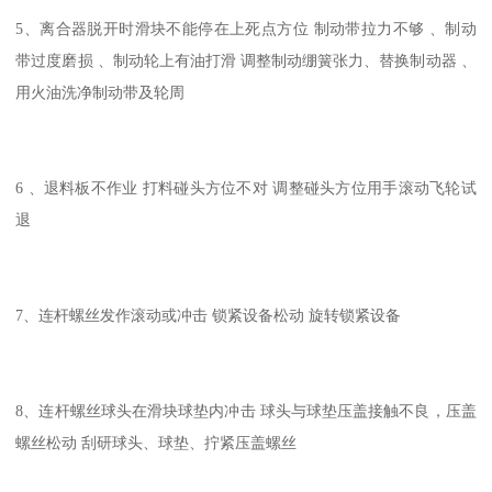
5、离合器脱开时滑块不能停在上死点方位 制动带拉力不够 、制动
带过度磨损 、制动轮上有油打滑 调整制动绷簧张力、替换制动器 、
用火油洗净制动带及轮周
6 、退料板不作业 打料碰头方位不对 调整碰头方位用手滚动飞轮试
退
7、连杆螺丝发作滚动或冲击 锁紧设备松动 旋转锁紧设备
8、连杆螺丝球头在滑块球垫内冲击 球头与球垫压盖接触不良，压盖
螺丝松动 刮研球头、球垫、拧紧压盖螺丝