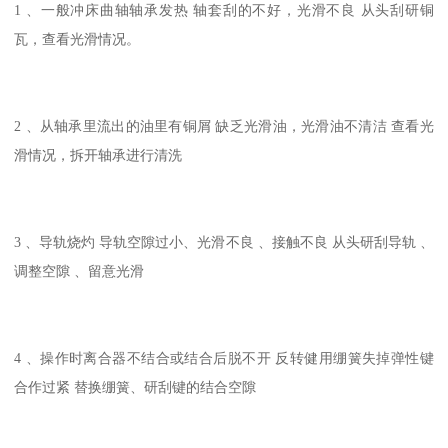
1 、一般冲床曲轴轴承发热 轴套刮的不好，光滑不良 从头刮研铜
瓦，查看光滑情况。
2 、从轴承里流出的油里有铜屑 缺乏光滑油，光滑油不清洁 查看光
滑情况，拆开轴承进行清洗
3 、导轨烧灼 导轨空隙过小、光滑不良 、接触不良 从头研刮导轨 、
调整空隙 、留意光滑
4 、操作时离合器不结合或结合后脱不开 反转健用绷簧失掉弹性键
合作过紧 替换绷簧、研刮键的结合空隙