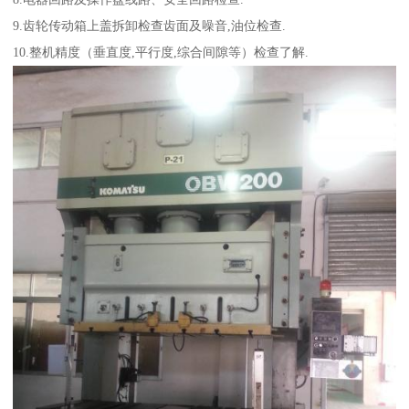
9.齿轮传动箱上盖拆卸检查齿面及噪音,油位检查.
10.整机精度（垂直度,平行度,综合间隙等）检查了解.