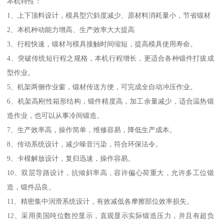
本机特性：
1、上下顶料设计，模具型穴斜度减少、原材料消耗量小，节省锻材
2、本机种动能力增高、生产效率大大提高
3、行程快速，锻材与模具接触时间缩短，提高模具使用寿命。
4、突破传统短行程之规格，本机行程增长，更适合各种锻件打拔成
型作业。
5、机架两侧作业窗，锻材传送方便，可完成全自动冲压作业。
6、机架高刚性箱形结构，锻件精度高，加工余量减少，适合温热锻
造作业，也可以从事冷间锻造。
7、生产效率高，操作简单，维修容易，降低生产成本。
8、传动系统设计，减少噪音污染，符合环保法令。
9、卡模解放设计，复归迅速，操作容易。
10、双层导路设计，抗倾斜率高，容许偏心荷重大，允许多工位锻
造，锻件品良。
11、精密集中润滑系统设计，有效减低各摩擦部位效率损失。
12、采用美国吨位数控显示，直观显示实际锻造压力，并且有超负