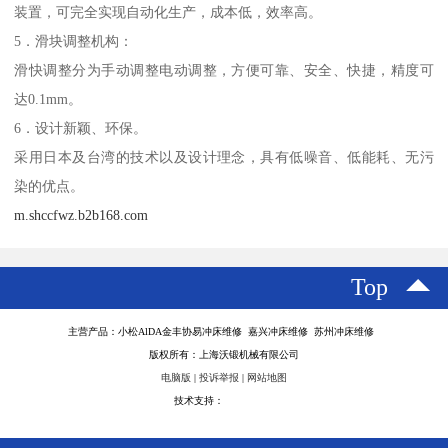
装置，可完全实现自动化生产，成本低，效率高。
5．滑块调整机构：
滑快调整分为手动调整电动调整，方便可靠、安全、快捷，精度可
达0.1mm。
6．设计新颖、环保。
采用日本及台湾的技术以及设计理念，具有低噪音、低能耗、无污
染的优点。
m.shccfwz.b2b168.com
Top
主营产品：小松AlDA金丰协易冲床维修 嘉兴冲床维修 苏州冲床维修
版权所有：上海沃锻机械有限公司
电脑版
|
投诉举报
|
网站地图
技术支持：
八方资源网