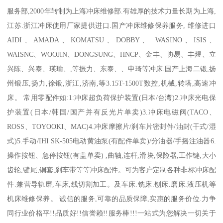
服务部,2000年转制为上海冲床维修部.有雄厚的技术力量长期为上海,
江苏.浙江冲床使用厂家提供进口.国产冲床维修保养服务, 维修进口
AIDI、AMADA、KOMATSU、DOBBY、 WASINO、ISIS、
WAISNC、WOOJIN、DONGSUNG、HNCP、金丰、协易、丰煜、立
兴陈、兴泰、瑛瑜、,等振力、东泰、、申琦等冲床.国产上海二锻,扬
州锻压,扬力,徐锻,浙江,济南,等3.15T-1500T数控,机械,转塔,高速冲
床。 常用零配件如:1:冲床超负荷保护装置(日本/台湾)2.冲床光电保
护装置(日本/韩国/国产并有反光片单卖)3.冲床电磁阀(TACO、
ROSS、TOYOOKI、MAC)4.冲床摩擦片/刹车片密封件/油封(干式/湿
式)5.手动/IHI SK-505电动黄油泵(有配件单卖)/分油器/手摇注油器6.
操作按钮、急停按钮(有盖单卖) ,曲轴,连杆,滑块,保险器,工作键,大小
齿轮,键尾,铜套,刹车带等等冲床配件。可为客户定制各种非标冲床配
件.兼营导轨磨,车床,线切割加工。及车床.铣床.刨床.磨床.液压机等
机床维修保养。 诚信的服务,可靠的品质保障,实惠的服务价位.力争
同行业价格平!!品质好!!信誉赖!!服务棒!!!一站式为您解决一切关于