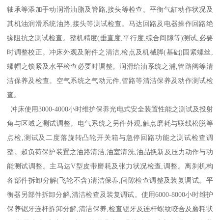
轴承等添加手动润滑油脂及管路,接头等检查。平衡气缸动作状况及
其机油润滑系统油路,接头等测试检查。马达回路及电器操作回路绝
缘阻抗之测试检查。整机精度(垂直度,平行度,综合间隙等)测试,必要
时调整校正。冲床外观及附件之清洁,检点及机械脚(基础)固紧螺丝,
螺帽之锁紧及水平检查必要时调整。润滑给油系统之浦,管路阀等清
洁保养及检查。空气系统之气动元件,管路等清洁保养及动作测试检
查。
冲床使用3000-4000小时维护保养光电式安全装置性能之测试及投射
角与区域之测试调整。电气系统之另件外观,触点磨耗与联线松脱等
点检,测试及二度落旋转凸轮开关箱与急停回路功能之测试检查调
整。超负荷保护装置之油路清洁,油室清洗,油品换新及压力动作与功
能测试调整。主马达V型皮带磨耗及张力状况检查,调整。离刹机构
各部件拆卸分解(飞轮不含)清洁保养,间隙检查调整及装复调试。平
衡器另部件拆卸分解,清洁检查及装复调试。使用6000-8000小时维护
保养锯牙连杆拆卸分解,清洁保养,检查锯牙及连杆螺纹咬合及磨耗状