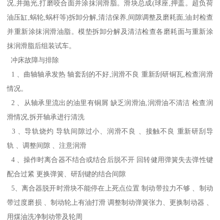
况,并抛光,打磨咬合面并涂抹润滑脂。滑块总成(球座,押盖。超负荷
油压缸,蜗轮,蜗杆等)拆卸分解,清洁保养,间隙调整及磨耗面,油封检查
并重新涂抹润滑油脂。模垫拆卸分解及清洁检查各磨耗面与重新涂
抹润滑脂后组装试车。
冲床故障与排除
1 、曲轴轴承发热 轴套刮的不好,润滑不良 重新刮研铜瓦,检查润滑
情况。
2 、从轴承里流出的油里有铜屑 缺乏润滑油,润滑油不清洁 检查润
滑情况,拆开轴承进行清洗
3 、导轨烧灼 导轨间隙过小、润滑不良 、接触不良 重新研刮导
轨 、调整间隙 、注意润滑
4 、操作时离合器不结合或结合后脱不开 回转健用弹簧失去弹性键
配合过紧 更换弹簧、研刮键的结合间隙
5、离合器脱开时滑块不能停在上死点位置 制动带拉力不够 、制动
带过度磨损 、制动轮上有油打滑 调整制动弹簧张力、更换制动器 、
用煤油洗净制动带及轮周