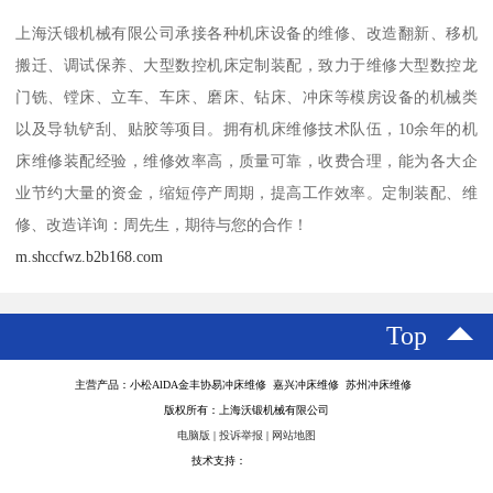
上海沃锻机械有限公司承接各种机床设备的维修、改造翻新、移机
搬迁、调试保养、大型数控机床定制装配，致力于维修大型数控龙
门铣、镗床、立车、车床、磨床、钻床、冲床等模房设备的机械类
以及导轨铲刮、贴胶等项目。拥有机床维修技术队伍，10余年的机
床维修装配经验，维修效率高，质量可靠，收费合理，能为各大企
业节约大量的资金，缩短停产周期，提高工作效率。定制装配、维
修、改造详询：周先生，期待与您的合作！
m.shccfwz.b2b168.com
Top
主营产品：小松AlDA金丰协易冲床维修 嘉兴冲床维修 苏州冲床维修
版权所有：上海沃锻机械有限公司
电脑版
|
投诉举报
|
网站地图
技术支持：
八方资源网