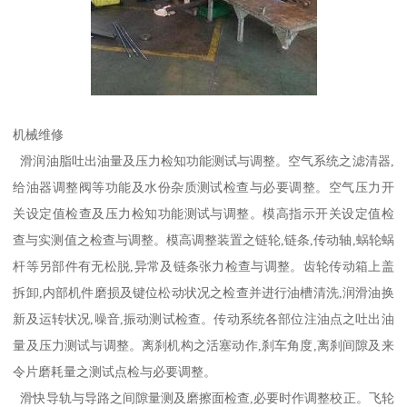
机械维修
滑润油脂吐出油量及压力检知功能测试与调整。空气系统之滤清器,
给油器调整阀等功能及水份杂质测试检查与必要调整。空气压力开
关设定值检查及压力检知功能测试与调整。模高指示开关设定值检
查与实测值之检查与调整。模高调整装置之链轮,链条,传动轴,蜗轮蜗
杆等另部件有无松脱,异常及链条张力检查与调整。齿轮传动箱上盖
拆卸,内部机件磨损及键位松动状况之检查并进行油槽清洗,润滑油换
新及运转状况,噪音,振动测试检查。传动系统各部位注油点之吐出油
量及压力测试与调整。离刹机构之活塞动作,刹车角度,离刹间隙及来
令片磨耗量之测试点检与必要调整。
滑快导轨与导路之间隙量测及磨擦面检查,必要时作调整校正。飞轮