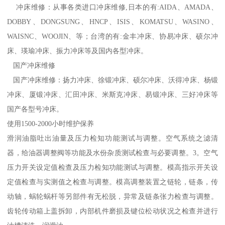
冲床维修：从事各类进口冲床维修,日本的有:AIDA、AMADA、
DOBBY、DONGSUNG、HNCP、ISIS、KOMATSU、WASINO、
WAISNC、WOOJIN、等；台湾的有:金丰冲床、协易冲床、硕尔冲
床、瑛瑜冲床、振力冲床等及国内各型冲床。
国产冲床维修
国产冲床维修：扬力冲床、徐锻冲床、硕尔冲床、沃得冲床、杨锻
冲床、厦锻冲床、汇田冲床、米斯克冲床、易锻冲床、三好冲床等
国产各型号冲床。
使用1500-2000小时维护保养
滑润油脂吐出油量及压力检知功能测试与调整。空气系统之滤清
器，给油器调整阀等功能及水份杂质测试检查与必要调整。3。空气
压力开关设定值检查及压力检知功能测试与调整。模高指示开关设
定值检查与实测值之检查与调整。模高调整装置之链轮，链条，传
动轴，蜗轮蜗杆等另部件有无松脱，异常及链条张力检查与调整。
齿轮传动箱上盖拆卸，内部机件磨损及键位松动状况之检查并进行