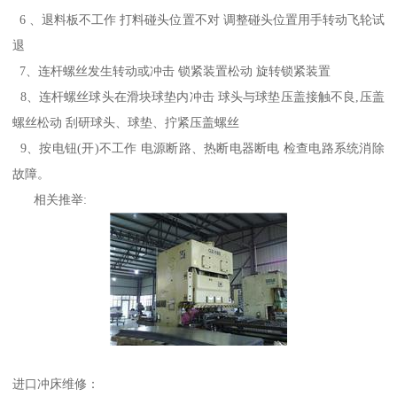
6 、退料板不工作 打料碰头位置不对 调整碰头位置用手转动飞轮试
退
7、连杆螺丝发生转动或冲击 锁紧装置松动 旋转锁紧装置
8、连杆螺丝球头在滑块球垫内冲击 球头与球垫压盖接触不良,压盖
螺丝松动 刮研球头、球垫、拧紧压盖螺丝
9、按电钮(开)不工作 电源断路、热断电器断电 检查电路系统消除
故障。
相关推举:
进口冲床维修：