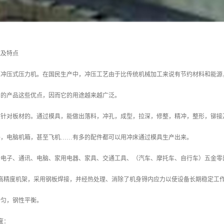
域及特点
台冲压式压力机。在国民生产中，冲压工艺由于比传统机械加工来说有节约材料和能源
到的产品这些优点，因而它的用途越来越广泛。
是针对板材的。通过模具，能做出落料，冲孔，成型，拉深，修整，精冲，整形，铆接
子，电脑机箱，甚至飞机……有多的配件都可以用冲床通过模具生产出来。
于电子、通讯、电脑、家用电器、家具、交通工具、（汽车、摩托车、自行车）五金零
、高精度机架，采用钢板焊接，并经热处理、消除了机身锝内应力以使设备长期稳定工
均匀，钢性平衡。
度：