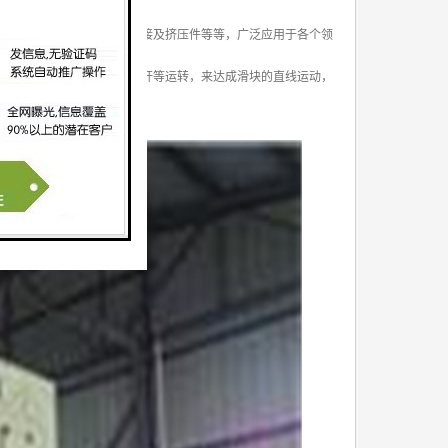
深，修整，精冲，整形，铆接及挤压件等等，广泛应用于各个领
、曲轴（或偏心齿轮）、连杆等运转，来达成滑块的直线运动，