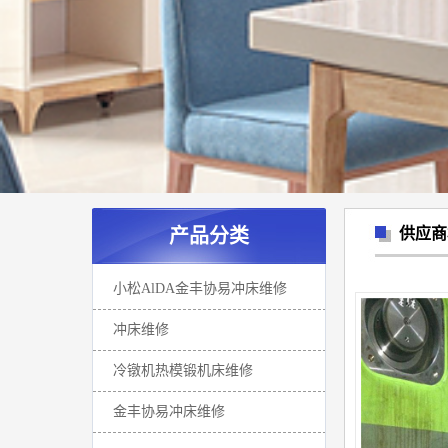
产品分类
供应商
小松AlDA金丰协易冲床维修
冲床维修
冷镦机热模锻机床维修
金丰协易冲床维修