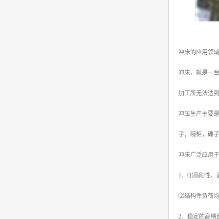
冲床的应用领
冲床，就是一
加工所无法达
冲压生产主要
子，碗柜，碟
冲床广泛应用
1．⑴高刚性
⑵结构件负荷
2．稳定的高精