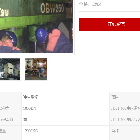
价格：
面议
在线留言
冲床维修
范围
床公称力
1000KN
JD21-100冲床
冲床行程次数
38
JD21-100冲床
床重量
12000KG
简称