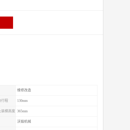
维修改造
滑块行程
130mm
较大装模高度
365mm
沃锻机械