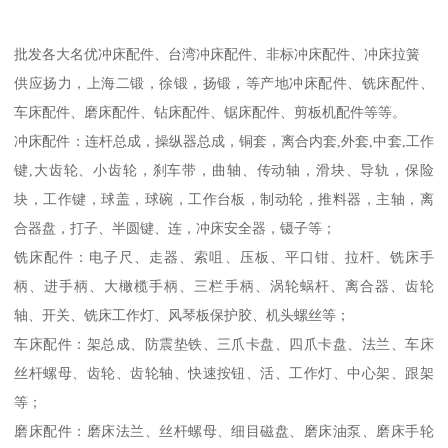
批发各大名优冲床配件、台湾冲床配件、非标冲床配件、冲床拉簧
供应扬力，上海二锻，徐锻，扬锻，等产地冲床配件、铣床配件、
车床配件、磨床配件、钻床配件、锯床配件、剪板机配件等等。
冲床配件：连杆总成，操纵器总成，铜套，离合内套,外套,中套,工作
键,大齿轮、小齿轮，刹车带，曲轴、传动轴，滑块、导轨，保险
块，工作键，球盖，球碗，工作台板，制动轮，推料器，主轴，离
合器盘，打子、半圆键、连，冲床安全器，镊子等；
铣床配件：电子尺、走器、索咀、压板、平口钳、拉杆、铣床手
柄、进手柄、大橄榄手柄、三栏手柄、涡轮蜗杆、离合器、齿轮
轴、开关、铣床工作灯、风琴板保护胶、机头螺丝等；
车床配件：架总成、防震垫铁、三爪卡盘、四爪卡盘、法兰、车床
丝杆螺母、齿轮、齿轮轴、快速按钮、活、工作灯、中心架、跟架
等；
磨床配件：磨床法兰、丝杆螺母、细目磁盘、磨床油泵、磨床手轮