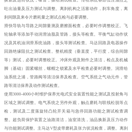
吐出油量及压力测试与调整。离刹机构之活塞动作，刹车角度，离
刹间隙及来令片磨耗量之测试点检与必要调整。
滑快导轨与导路之间隙量测及磨擦面检查，必要时作调整校正。飞
轮轴承等添加手动润滑油脂及管路，接头等检查。平衡气缸动作状
况及其机油润滑系统油路，接头等测试检查。马达回路及电器操作
回路绝缘阻抗之测试检查。整机精度（垂直度，平行度，综合间隙
等）测试，必要时调整校正。冲床外观及附件之清洁，检点及机械
脚（基础）固紧螺丝，螺帽之锁紧及水平检查必要时调整。润滑给
油系统之浦，管路阀等清洁保养及检查。空气系统之气动元件，管
路等清洁保养及动作测试检查。
使用3000-4000小时维护保养光电式安全装置性能之测试及投射角与
区域之测试调整。电气系统之另件外观，触点磨耗与联线松脱等点
检，测试及二度落旋转凸轮开关箱与急停回路功能之测试检查调
整。超负荷保护装置之油路清洁，油室清洗，油品换新及压力动作
与功能测试调整。主马达V型皮带磨耗及张力状况检查，调整。离刹