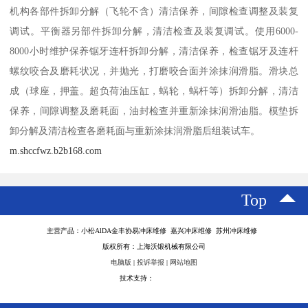
机构各部件拆卸分解（飞轮不含）清洁保养，间隙检查调整及装复
调试。平衡器另部件拆卸分解，清洁检查及装复调试。使用6000-
8000小时维护保养锯牙连杆拆卸分解，清洁保养，检查锯牙及连杆
螺纹咬合及磨耗状况，并抛光，打磨咬合面并涂抹润滑脂。滑块总
成（球座，押盖。超负荷油压缸，蜗轮，蜗杆等）拆卸分解，清洁
保养，间隙调整及磨耗面，油封检查并重新涂抹润滑油脂。模垫拆
卸分解及清洁检查各磨耗面与重新涂抹润滑脂后组装试车。
m.shccfwz.b2b168.com
Top
主营产品：小松AlDA金丰协易冲床维修 嘉兴冲床维修 苏州冲床维修
版权所有：上海沃锻机械有限公司
电脑版
|
投诉举报
|
网站地图
技术支持：
八方资源网