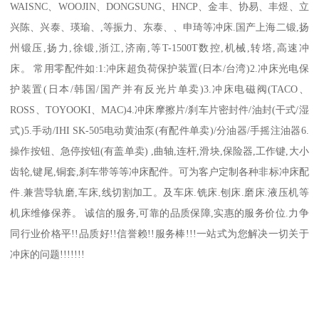
WAISNC、WOOJIN、DONGSUNG、HNCP、金丰、协易、丰煜、立
兴陈、兴泰、瑛瑜、,等振力、东泰、、申琦等冲床.国产上海二锻,扬
州锻压,扬力,徐锻,浙江,济南,等T-1500T数控,机械,转塔,高速冲
床。 常用零配件如:1:冲床超负荷保护装置(日本/台湾)2.冲床光电保
护装置(日本/韩国/国产并有反光片单卖)3.冲床电磁阀(TACO、
ROSS、TOYOOKI、MAC)4.冲床摩擦片/刹车片密封件/油封(干式/湿
式)5.手动/IHI SK-505电动黄油泵(有配件单卖)/分油器/手摇注油器6.
操作按钮、急停按钮(有盖单卖) ,曲轴,连杆,滑块,保险器,工作键,大小
齿轮,键尾,铜套,刹车带等等冲床配件。可为客户定制各种非标冲床配
件.兼营导轨磨,车床,线切割加工。及车床.铣床.刨床.磨床.液压机等
机床维修保养。 诚信的服务,可靠的品质保障,实惠的服务价位.力争
同行业价格平!!品质好!!信誉赖!!服务棒!!!一站式为您解决一切关于
冲床的问题!!!!!!!