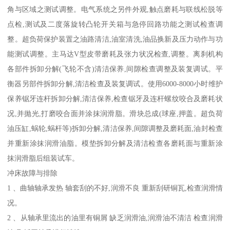
角与区域之测试调整。电气系统之另件外观,触点磨耗与联线松脱等
点检,测试及二度落旋转凸轮开关箱与急停回路功能之测试检查调
整。超负荷保护装置之油路清洁,油室清洗,油品换新及压力动作与功
能测试调整。主马达V型皮带磨耗及张力状况检查,调整。离刹机构
各部件拆卸分解(飞轮不含)清洁保养,间隙检查调整及装复调试。平
衡器另部件拆卸分解,清洁检查及装复调试。使用6000-8000小时维护
保养锯牙连杆拆卸分解,清洁保养,检查锯牙及连杆螺纹咬合及磨耗状
况,并抛光,打磨咬合面并涂抹润滑脂。滑块总成(球座,押盖。超负荷
油压缸,蜗轮,蜗杆等)拆卸分解,清洁保养,间隙调整及磨耗面,油封检查
并重新涂抹润滑油脂。模垫拆卸分解及清洁检查各磨耗面与重新涂
抹润滑脂后组装试车。
冲床故障与排除
1 、曲轴轴承发热 轴套刮的不好,润滑不良 重新刮研铜瓦,检查润滑情
况。
2 、从轴承里流出的油里有铜屑 缺乏润滑油,润滑油不清洁 检查润滑