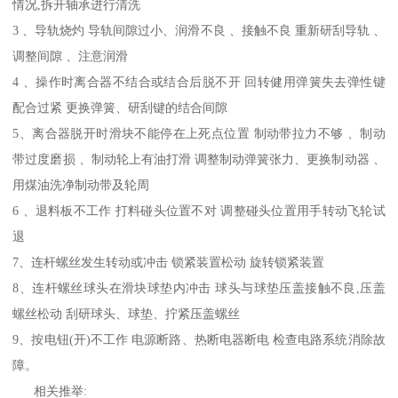
情况,拆开轴承进行清洗
3 、导轨烧灼 导轨间隙过小、润滑不良 、接触不良 重新研刮导轨 、
调整间隙 、注意润滑
4 、操作时离合器不结合或结合后脱不开 回转健用弹簧失去弹性键
配合过紧 更换弹簧、研刮键的结合间隙
5、离合器脱开时滑块不能停在上死点位置 制动带拉力不够 、制动
带过度磨损 、制动轮上有油打滑 调整制动弹簧张力、更换制动器 、
用煤油洗净制动带及轮周
6 、退料板不工作 打料碰头位置不对 调整碰头位置用手转动飞轮试
退
7、连杆螺丝发生转动或冲击 锁紧装置松动 旋转锁紧装置
8、连杆螺丝球头在滑块球垫内冲击 球头与球垫压盖接触不良,压盖
螺丝松动 刮研球头、球垫、拧紧压盖螺丝
9、按电钮(开)不工作 电源断路、热断电器断电 检查电路系统消除故
障。
相关推举: