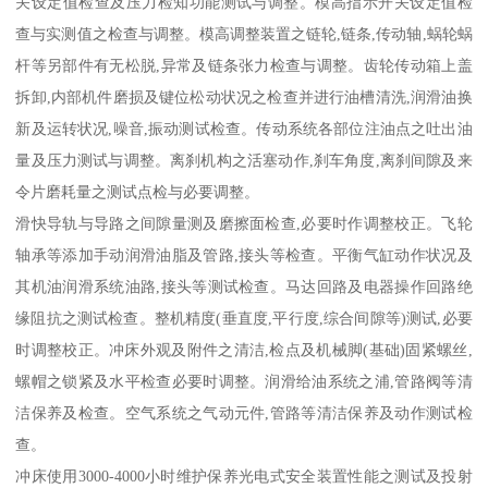
关设定值检查及压力检知功能测试与调整。模高指示开关设定值检
查与实测值之检查与调整。模高调整装置之链轮,链条,传动轴,蜗轮蜗
杆等另部件有无松脱,异常及链条张力检查与调整。齿轮传动箱上盖
拆卸,内部机件磨损及键位松动状况之检查并进行油槽清洗,润滑油换
新及运转状况,噪音,振动测试检查。传动系统各部位注油点之吐出油
量及压力测试与调整。离刹机构之活塞动作,刹车角度,离刹间隙及来
令片磨耗量之测试点检与必要调整。
滑快导轨与导路之间隙量测及磨擦面检查,必要时作调整校正。飞轮
轴承等添加手动润滑油脂及管路,接头等检查。平衡气缸动作状况及
其机油润滑系统油路,接头等测试检查。马达回路及电器操作回路绝
缘阻抗之测试检查。整机精度(垂直度,平行度,综合间隙等)测试,必要
时调整校正。冲床外观及附件之清洁,检点及机械脚(基础)固紧螺丝,
螺帽之锁紧及水平检查必要时调整。润滑给油系统之浦,管路阀等清
洁保养及检查。空气系统之气动元件,管路等清洁保养及动作测试检
查。
冲床使用3000-4000小时维护保养光电式安全装置性能之测试及投射