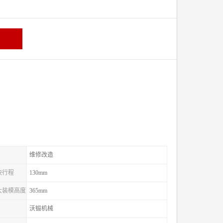
维修改造
滑块行程
130mm
较大装模高度
365mm
沃锻机械