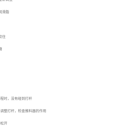
润滑脂
咬住
磨
：
回程时，没有碰到打杆
，调整打杆，检查推料器的作用
动松开