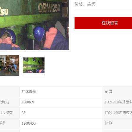
价格：
面议
在线留言
冲床维修
范围
床公称力
1000KN
JD21-100冲床
冲床行程次数
38
JD21-100冲床
床重量
12000KG
简称