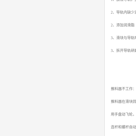
2、导轨内缺少
2、添加润滑脂
3、滑块与导轨
3、拆开导轨研
推料器不工作
推料器在滑块
用手盘动飞轮
连杆和螺杆自