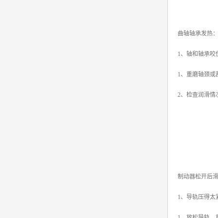
曲轴轴承发热
1、轴和轴承咬
1、重磨轴颈或
2、检查润滑情
制动器松开后
1、导轨压得太
1、放松导轨，