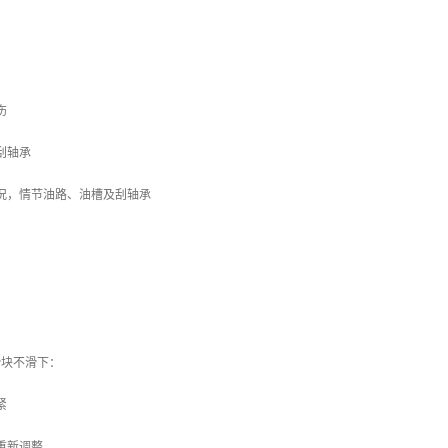
：
伤
刮轴承
况，情节油路、油槽及刮轴承
滑块不滑下：
紧
重新调整