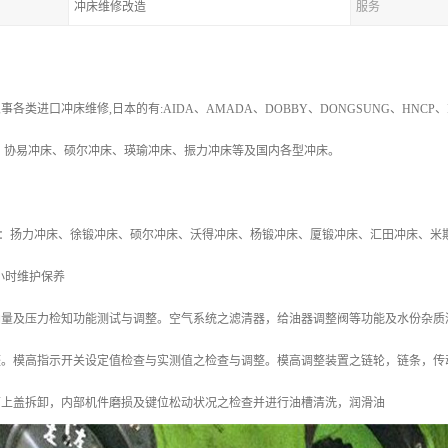
冲床维修改造
服务
：
类进口冲床维修,日本的有:AIDA、AMADA、DOBBY、DONGSUNG、HNCP、ISI
、协易冲床、硕尔冲床、瑛瑜冲床、振力冲床等及国内各型冲床。
修
：扬力冲床、徐锻冲床、硕尔冲床、沃得冲床、杨锻冲床、厦锻冲床、汇田冲床、米
00小时维护保养
油量及压力检知功能测试与调整。空气系统之滤清器，给油器调整阀等功能及水份杂质
整。模高指示开关设定值检查与实测值之检查与调整。模高调整装置之链轮，链条，传
箱上盖拆卸，内部机件磨损及键位松动状况之检查并进行油槽清洗，润滑油