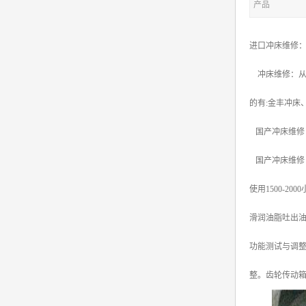
产品
进口冲床维修
冲床维修：从事各
的有:金丰冲床
国产冲床维
国产冲床维修
使用1500-20
滑润油脂吐出
功能测试与调
整。齿轮传动