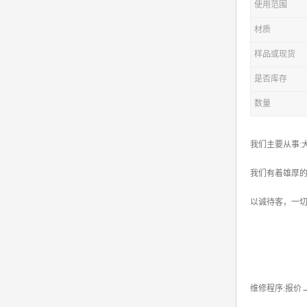
使用范围
材质
样品或现货
是否库存
数量
我们主要从事:
我们有着雄厚的
以诚待客，一切
维修程序:报价