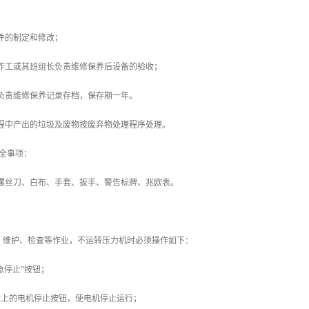
责件的制定和修改；
的操作工或其班组长负责维修保养后设备的验收；
公室负责维修保养记录存档，保存期一年。
养过程中产出的垃圾及废物按废弃物处理程序处理。
安全事项：
具：螺丝刀、白布、手套、扳手、警告标牌、兆欧表。
行调节、维护、检查等作业，不运转压力机时必须操作如下：
“紧急停止”按钮；
按操纵盒上的电机停止按钮，使电机停止运行；