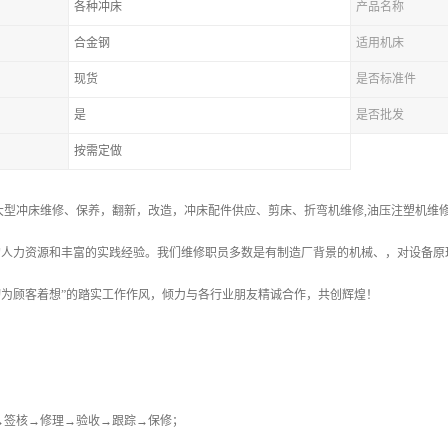
各种冲床
产品名称
合金钢
适用机床
现货
是否标准件
是
是否批发
按需定做
大型冲床维修、保养，翻新，改造，冲床配件供应、剪床、折弯机维修,油压注塑机维
人力资源和丰富的实践经验。我们维修职员多数是有制造厂背景的机械、，对设备原理
为顾客着想”的踏实工作作风，倾力与各行业朋友精诚合作，共创辉煌！
→签核→修理→验收→跟踪→保修；