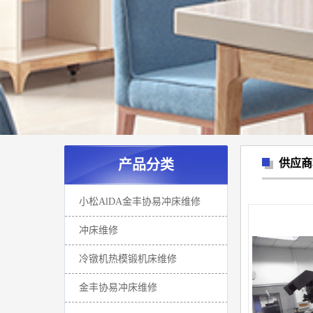
产品分类
供应商
小松AlDA金丰协易冲床维修
冲床维修
冷镦机热模锻机床维修
金丰协易冲床维修