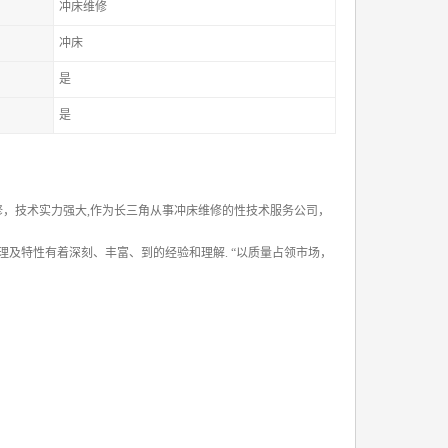
冲床维修
冲床
是
是
修，技术实力强大,作为长三角从事冲床维修的性技术服务公司，
及特性有着深刻、丰富、到的经验和理解. “以质量占领市场，