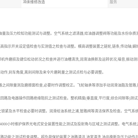
冲床维修改造
服务
油量及压力检知功能测试与调整。空气系统之滤清器,给油器调整阀等功能及水份杂质
高指示开关设定值检查与实测值之检查与调整。模高调整装置之链轮,链条,传动轴,蜗
部机件磨损及键位松动状况之检查并进行油槽清洗,润滑油换新及运转状况,噪音,振动
动作,刹车角度,离刹间隙及来令片磨耗量之测试点检与必要调整。
之间隙量测及磨擦面检查,必要时作调整校正。飞轮轴承等添加手动润滑油脂及管路,
回路及电器操作回路绝缘阻抗之测试检查。整机精度(垂直度,平行度,综合间隙等)测试
之锁紧及水平检查必要时调整。润滑给油系统之浦,管路阀等清洁保养及检查。空气系
0-4000小时维护保养光电式安全装置性能之测试及投射角与区域之测试调整。电气系
路功能之测试检查调整。超负荷保护装置之油路清洁,油室清洗,油品换新及压力动作