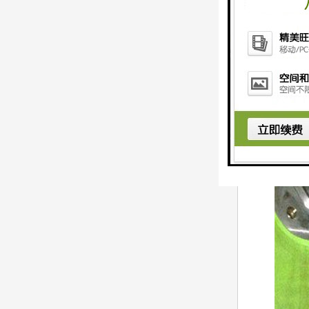
7、连杆螺丝发
8、连杆螺丝球
9、按电钮(开
相关推举: