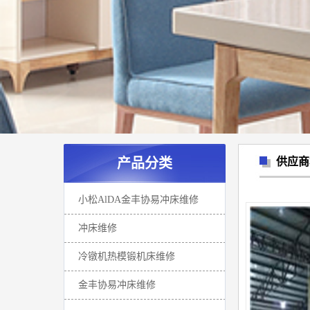
产品分类
供应商
小松AlDA金丰协易冲床维修
冲床维修
冷镦机热模锻机床维修
金丰协易冲床维修