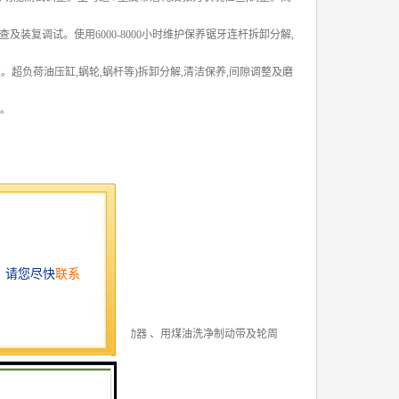
装复调试。使用6000-8000小时维护保养锯牙连杆拆卸分解,
。超负荷油压缸,蜗轮,蜗杆等)拆卸分解,清洁保养,间隙调整及磨
车。
合间隙
 调整制动弹簧张力、更换制动器 、用煤油洗净制动带及轮周