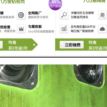
生转动或冲击 锁紧装置松动 旋转锁紧装置
头在滑块球垫内冲击 球头与球垫压盖接触不良,压盖螺丝松动 刮研球头、球垫、拧紧
)不工作 电源断路、热断电器断电 检查电路系统消除故障。