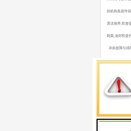
刹机构各部件拆
清洁保养,检查
耗面,油封检查
冲床故障与排
1 、曲轴轴承
2 、从轴承里
3 、导轨烧灼
4 、操作时离
5、离合器脱开
6 、退料板不