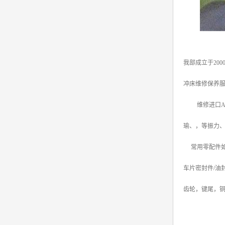
我部成立于20
冲床维修保养
维修进口AIDI
瑜、，等振力、
常用零配件如:1
车片密封件/油封
齿轮，键尾，铜