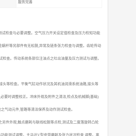
服务完善
测试检查与必要调整。空气压力开关设定值检查及压力检知功能
轮蜗杆等另部件有无松脱,异常及链条张力检查与调整。齿轮传动
测试检查。传动系统各部位注油点之吐出油量及压力测试与调整。
接头等检查。平衡气缸动作状况及其机油润滑系统油路,接头等
,必要时调整校正。冲床外观及附件之清洁,检点及机械脚(基础)
统之气动元件,管路等清洁保养及动作测试检查。
统之另件外观,触点磨耗与联线松脱等点检,测试及二度落旋转凸轮
与功能测试调整。主马达V型皮带磨耗及张力状况检查,调整。离