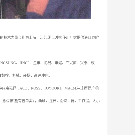
厚的技术力量长期为上海，江苏.浙江冲床使用厂家提供进口.国产
N、DONGSUNG、HNCP、金丰、协易、丰煜、立兴陈、兴泰、瑛
0T数控，机械，转塔，高速冲床。
电磁阀(TACO、ROSS、TOYOOKI、MAC)4.冲床摩擦片/刹
操作按钮、急停按钮(有盖单卖) ，曲轴，连杆，滑块，器，工作键，大小