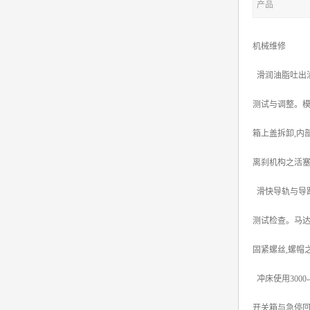
产品
机械维修
滑润油脂吐出
测试与调整。模
箱上盖拆卸,内
离刹机构之活塞
滑快导轨与导路
测试检查。马达
固紧螺丝,螺帽
冲床使用300
开关箱与急停回