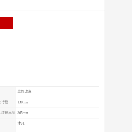
维修改造
滑块行程
130mm
较大装模高度
365mm
沐凡