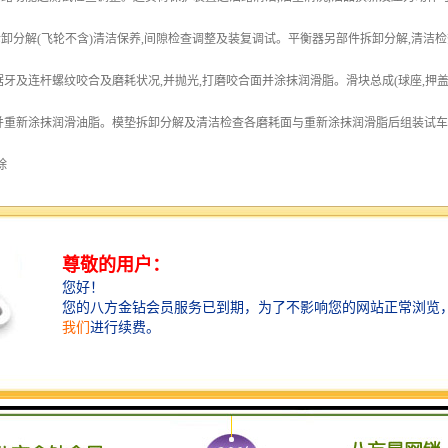
卸分解(飞轮不含)清洁保养,间隙检查调整及装复调试。平衡器另部件拆卸分解,清洁检查及
锯牙及连杆螺纹咬合及磨耗状况,并抛光,打磨咬合面并涂抹润滑脂。滑块总成(球座,押盖
并重新涂抹润滑油脂。模垫拆卸分解及清洁检查各磨耗面与重新涂抹润滑脂后组装试
除
发热 轴套刮的不好,润滑不良 重新刮研铜瓦,检查润滑情况。
流出的油里有铜屑 缺乏润滑油,润滑油不清洁 检查润滑情况,拆开轴承进行清洗
 导轨间隙过小、润滑不良 、接触不良 重新研刮导轨 、调整间隙 、注意润滑
合器不结合或结合后脱不开 回转健用弹簧失去弹性键配合过紧 更换弹簧、研刮键的结
时滑块不能停在上死点位置 制动带拉力不够 、制动带过度磨损 、制动轮上有油打滑
工作 打料碰头位置不对 调整碰头位置用手转动飞轮试退