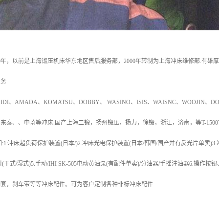
00年，以前是上海锻压机床华东地区售后服务部，2000年转制为上海冲床维修部.有雄
服务
、AMADA、KOMATSU、DOBBY、 WASINO、ISIS、WAISNC、WOOJI
东泰、、申琦等冲床.国产上海二锻，扬州锻压，扬力，徐锻，浙江，济南，等T-150
:冲床超负荷保护装置(日本/)2.冲床光电保护装置(日本/韩国/国产并有反光片单卖)3.冲床
(干式/湿式)5.手动/IHI SK-505电动黄油泵(有配件单卖)/分油器/手摇注油器6.
套，刹车带等等冲床配件。可为客户定制各种非标冲床配件.