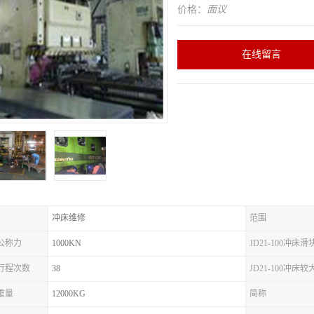
价格：
面议
在线留言
冲床维修
范围
床公称力
1000KN
JD21-100冲床
冲床行程次数
38
JD21-100冲床
床重量
12000KG
简称