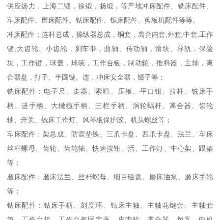
供应扬力，上海二锻，徐锻，扬锻，等产地冲床配件、铣床配件、
车床配件、磨床配件、钻床配件、锯床配件、剪板机配件等等。
冲床配件：连杆总成，操纵器总成，铜套，离合内套,外套,中套,工作
键,大齿轮、小齿轮，刹车带，曲轴、传动轴，滑块、导轨，保险
块，工作键，球盖，球碗，工作台板，制动轮，推料器，主轴，离
合器盘，打子、半圆键、连，冲床安全器，镊子等；
铣床配件：电子尺、走器、索咀、压板、平口钳、拉杆、铣床手
柄、进手柄、大橄榄手柄、三栏手柄、涡轮蜗杆、离合器、齿轮
轴、开关、铣床工作灯、风琴板保护胶、机头螺丝等；
车床配件：架总成、防震垫铁、三爪卡盘、四爪卡盘、法兰、车床
丝杆螺母、齿轮、齿轮轴、快速按钮、活、工作灯、中心架、跟架
等；
磨床配件：磨床法兰、丝杆螺母、细目磁盘、磨床油泵、磨床手轮
等；
钻床配件：钻床手柄、刻度环、钻床主轴、主轴花键套、主轴套
筒、工作台板、工作台板固定座、皮带轮、离合器、拨叉、电机