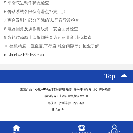
5.平衡气缸动作状况检查.
6.传动系统各部位润滑点补充油脂.
7.离合及刹车部分间隙确认,异音异常检查.
8.电器回路及操作盘线路、安全回路检查.
9.齿轮传动箱上盖拆卸检查齿面及噪音,油位检查.
10.整机精度（垂直度,平行度,综合间隙等）检查了解.
m.shccfwz.b2b168.com
Top
主营产品：小松AlDA金丰协易冲床维修 嘉兴冲床维修 苏州冲床维修
版权所有：上海沃锻机械有限公司
电脑版
|
投诉举报
|
网站地图
技术支持：
八方资源网
首页
13818096775
在线留言