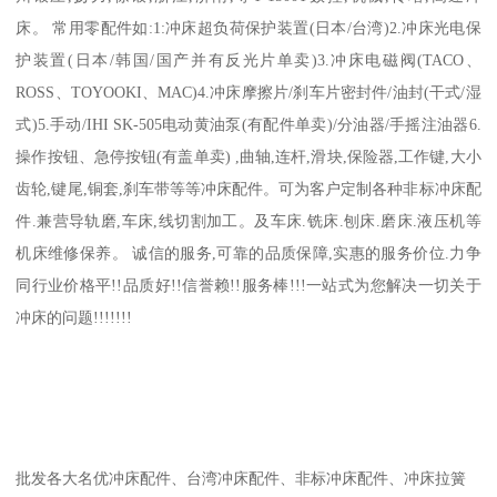
床。 常用零配件如:1:冲床超负荷保护装置(日本/台湾)2.冲床光电保
护装置(日本/韩国/国产并有反光片单卖)3.冲床电磁阀(TACO、
ROSS、TOYOOKI、MAC)4.冲床摩擦片/刹车片密封件/油封(干式/湿
式)5.手动/IHI SK-505电动黄油泵(有配件单卖)/分油器/手摇注油器6.
操作按钮、急停按钮(有盖单卖) ,曲轴,连杆,滑块,保险器,工作键,大小
齿轮,键尾,铜套,刹车带等等冲床配件。可为客户定制各种非标冲床配
件.兼营导轨磨,车床,线切割加工。及车床.铣床.刨床.磨床.液压机等
机床维修保养。 诚信的服务,可靠的品质保障,实惠的服务价位.力争
同行业价格平!!品质好!!信誉赖!!服务棒!!!一站式为您解决一切关于
冲床的问题!!!!!!!
批发各大名优冲床配件、台湾冲床配件、非标冲床配件、冲床拉簧