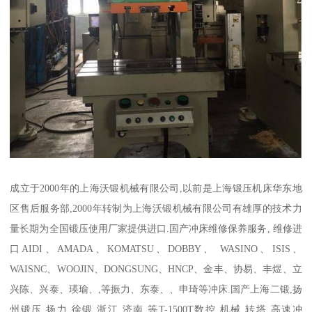
成立于2000年的上海沃锻机械有限公司,以前是上海锻压机床华东地
区售后服务部,2000年转制为上海沃锻机械有限公司有雄厚的技术力
量长期为全国锻压使用厂家提供进口.国产冲床维修保养服务, 维修进
口AIDI、AMADA、KOMATSU、DOBBY、 WASINO、ISIS、
WAISNC、WOOJIN、DONGSUNG、HNCP、金丰、协易、丰煜、立
兴陈、兴泰、瑛瑜、,等振力、东泰、、申琦等冲床.国产上海二锻,扬
州锻压,扬力,徐锻,浙江,济南,等T-1500T数控,机械,转塔,高速冲