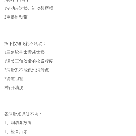
1制动带过松、制动带磨损
2更换制动带
按下按钮飞轮不转动：
1三角胶带太紧或太松
1调节三角胶带的松紧程度
2润滑剂不能供到润滑点
2管道阻塞
2拆开清洗
各润滑点供油不均：
1、润滑泵故障
1、检查油泵