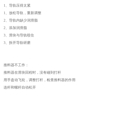
1、导轨压得太紧
1、放松导轨，重新调整
2、导轨内缺少润滑脂
2、添加润滑脂
3、滑块与导轨咬住
3、拆开导轨研磨
推料器不工作：
推料器在滑块回程时，没有碰到打杆
用手盘动飞轮，调整打杆，检查推料器的作用
连杆和螺杆自动松开