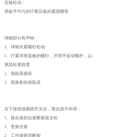
压板松动：
用扳手均匀的拧紧压板的紧固螺母
球碗部分有声响：
1、球碗夹紧螺钉松动
1、拧紧球形盖板的螺钉，并用手扳动螺杆，以
测其松紧程度
2、保险器损坏
2、更换新的保险器
压下按钮或脚踏开关后，离合器不作用：
1、接合器的拉簧断裂或太松
1、更换拉簧
2、工作键尾部断裂