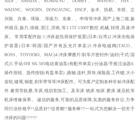
AIDI、AMADA、KOMATSU、DOBBY、 WASINO、ISIS、
WAISNC、WOOJIN、DONGSUNG、HNCP、金丰、协易、丰煜、立
兴陈、兴泰、瑛瑜、,等振力、东泰、、申琦等冲床.国产上海二锻,扬
州锻压,扬力,徐锻,浙江,济南,等3.15T-1500T数控,机械,转塔,高速冲
床。 常用零配件如:1:冲床超负荷保护装置(日本/台湾)2.冲床光电保
护装置(日本/韩国/国产并有反光片单卖)3.冲床电磁阀(TACO、
ROSS、TOYOOKI、MAC)4.冲床摩擦片/刹车片密封件/油封(干式/湿
式)5.手动/IHI SK-505电动黄油泵(有配件单卖)/分油器/手摇注油器6.
操作按钮、急停按钮(有盖单卖) ,曲轴,连杆,滑块,保险器,工作键,大小
齿轮,键尾,铜套,刹车带等等冲床配件。可为客户定制各种非标冲床配
件.兼营导轨磨,车床,线切割加工。及车床.铣床.刨床.磨床.液压机等
机床维修保养。 诚信的服务,可靠的品质保障,实惠的服务价位.力争
同行业价格平!!品质好!!信誉赖!!服务棒!!!一站式为您解决一切关于
冲床的问题!!!!!!!