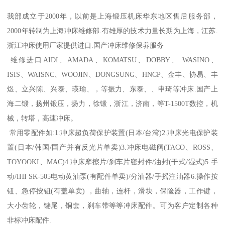
我部成立于2000年，以前是上海锻压机床华东地区售后服务部，
2000年转制为上海冲床维修部.有雄厚的技术力量长期为上海，江苏.
浙江冲床使用厂家提供进口.国产冲床维修保养服务
维修进口AIDI、AMADA、KOMATSU、DOBBY、 WASINO、
ISIS、WAISNC、WOOJIN、DONGSUNG、HNCP、金丰、协易、丰
煜、立兴陈、兴泰、瑛瑜、，等振力、东泰、、申琦等冲床.国产上
海二锻，扬州锻压，扬力，徐锻，浙江，济南，等T-1500T数控，机
械，转塔，高速冲床。
常用零配件如:1:冲床超负荷保护装置(日本/台湾)2.冲床光电保护装
置(日本/韩国/国产并有反光片单卖)3.冲床电磁阀(TACO、ROSS、
TOYOOKI、MAC)4.冲床摩擦片/刹车片密封件/油封(干式/湿式)5.手
动/IHI SK-505电动黄油泵(有配件单卖)/分油器/手摇注油器6.操作按
钮、急停按钮(有盖单卖) ，曲轴，连杆，滑块，保险器，工作键，
大小齿轮，键尾，铜套，刹车带等等冲床配件。可为客户定制各种
非标冲床配件.