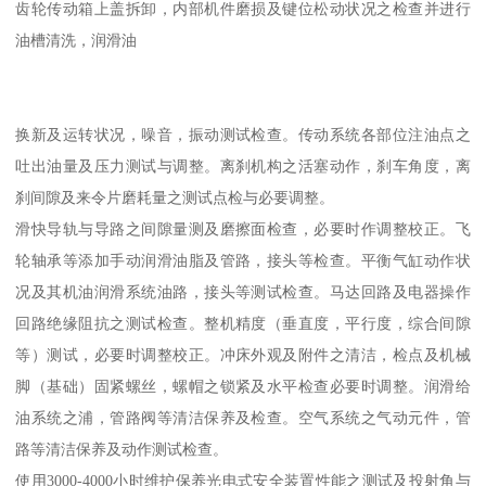
齿轮传动箱上盖拆卸，内部机件磨损及键位松动状况之检查并进行
油槽清洗，润滑油
换新及运转状况，噪音，振动测试检查。传动系统各部位注油点之
吐出油量及压力测试与调整。离刹机构之活塞动作，刹车角度，离
刹间隙及来令片磨耗量之测试点检与必要调整。
滑快导轨与导路之间隙量测及磨擦面检查，必要时作调整校正。飞
轮轴承等添加手动润滑油脂及管路，接头等检查。平衡气缸动作状
况及其机油润滑系统油路，接头等测试检查。马达回路及电器操作
回路绝缘阻抗之测试检查。整机精度（垂直度，平行度，综合间隙
等）测试，必要时调整校正。冲床外观及附件之清洁，检点及机械
脚（基础）固紧螺丝，螺帽之锁紧及水平检查必要时调整。润滑给
油系统之浦，管路阀等清洁保养及检查。空气系统之气动元件，管
路等清洁保养及动作测试检查。
使用3000-4000小时维护保养光电式安全装置性能之测试及投射角与