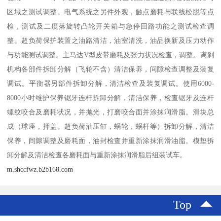
区域之测试调整。电气系统之另件外观，触点磨耗与联线松脱等点
检，测试及二度落旋转凸轮开关箱与急停回路功能之测试检查调
整。超负荷保护装置之油路清洁，油室清洗，油品换新及压力动作
与功能测试调整。主马达V型皮带磨耗及张力状况检查，调整。离刹
机构各部件拆卸分解（飞轮不含）清洁保养，间隙检查调整及装复
调试。平衡器另部件拆卸分解，清洁检查及装复调试。使用6000-
8000小时维护保养锯牙连杆拆卸分解，清洁保养，检查锯牙及连杆
螺纹咬合及磨耗状况，并抛光，打磨咬合面并涂抹润滑脂。滑块总
成（球座，押盖。超负荷油压缸，蜗轮，蜗杆等）拆卸分解，清洁
保养，间隙调整及磨耗面，油封检查并重新涂抹润滑油脂。模垫拆
卸分解及清洁检查各磨耗面与重新涂抹润滑脂后组装试车。
m.shccfwz.b2b168.com
Top