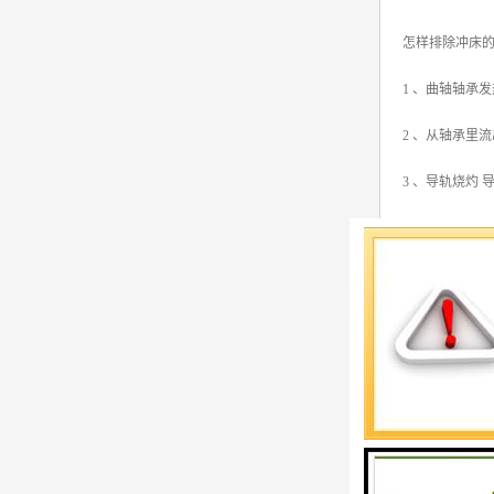
怎样排除冲床
1 、曲轴轴承
2 、从轴承里
3 、导轨烧灼
4 、操作时离
5、离合器脱开
6 、退料板不
7、连杆螺丝发
8、连杆螺丝球
9、按电钮（开