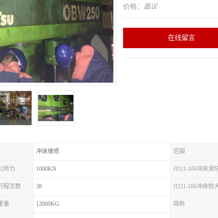
价格：
面议
在线留言
冲床维修
范围
床公称力
1000KN
JD21-100冲床
冲床行程次数
38
JD21-100冲床
床重量
12000KG
简称