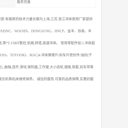
服务完善
修部.有雄厚的技术力量长期为上海,江苏.浙江冲床使用厂家提供
WAISNC、WOOJIN、DONGSUNG、HNCP、金丰、协易、丰
T-1500T数控,机械,转塔,高速冲床。 常用零配件如:1:冲床超
SS、TOYOOKI、MAC)4.冲床摩擦片/刹车片密封件/油封(干
卖) ,曲轴,连杆,滑块,保险器,工作键,大小齿轮,键尾,铜套,刹车带等
.液压机等机床维修保养。 诚信的服务,可靠的品质保障,实惠的服