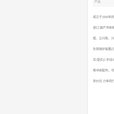
产品
成立于2000
进口.国产冲床维
煜、立兴陈、兴泰
负荷保护装置(日
式/湿式)5.手
等冲床配件。可
务价位.力争同行