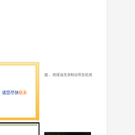
合间隙
 调整制动弹簧张力、更换制动器 、用煤油洗净制动带及轮周
压盖螺丝