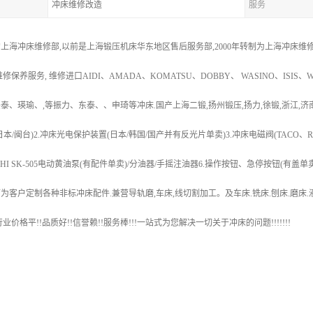
冲床维修改造
服务
年的上海冲床维修部,以前是上海锻压机床华东地区售后服务部,2000年转制为上海冲床维
修保养服务, 维修进口AIDI、AMADA、KOMATSU、DOBBY、 WASINO、ISIS、
、瑛瑜、,等振力、东泰、、申琦等冲床.国产上海二锻,扬州锻压,扬力,徐锻,浙江,济南,等*
本/闽台)2.冲床光电保护装置(日本/韩国/国产并有反光片单卖)3.冲床电磁阀(TACO、RO
动/IHI SK-505电动黄油泵(有配件单卖)/分油器/手摇注油器6.操作按钮、急停按钮(有盖单
为客户定制各种非标冲床配件.兼营导轨磨,车床,线切割加工。及车床.铣床.刨床.磨床
业价格平!!品质好!!信誉赖!!服务棒!!!一站式为您解决一切关于冲床的问题!!!!!!!