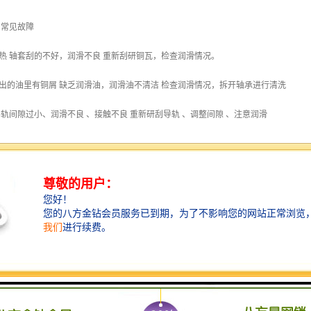
的常见故障
发热 轴套刮的不好，润滑不良 重新刮研铜瓦，检查润滑情况。
流出的油里有铜屑 缺乏润滑油，润滑油不清洁 检查润滑情况，拆开轴承进行清洗
 导轨间隙过小、润滑不良 、接触不良 重新研刮导轨 、调整间隙 、注意润滑
合器不结合或结合后脱不开 回转健用弹簧失去弹性键配合过紧 更换弹簧、研刮键的结
时滑块不能停在上死点位置 制动带拉力不够 、制动带过度磨损 、制动轮上有油打滑
工作 打料碰头位置不对 调整碰头位置用手转动飞轮试退
生转动或冲击 锁紧装置松动 旋转锁紧装置
头在滑块球垫内冲击 球头与球垫压盖接触不良，压盖螺丝松动 刮研球头、球垫、拧紧
）不工作 电源断路、热断电器断电 检查电路系统消除故障