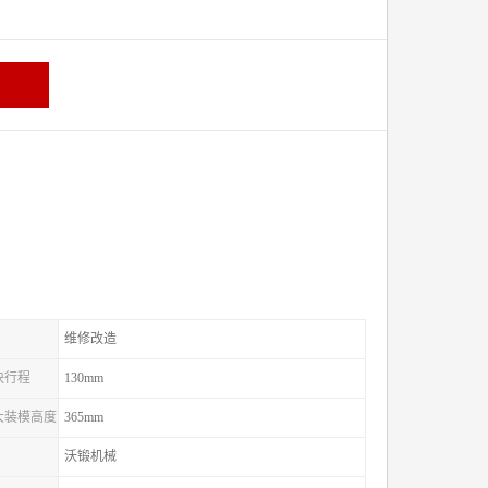
维修改造
滑块行程
130mm
较大装模高度
365mm
沃锻机械