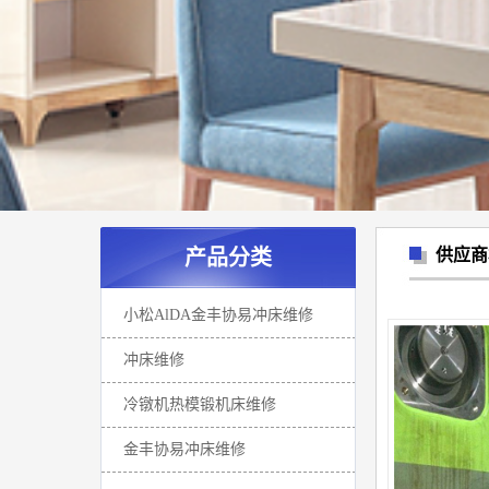
产品分类
供应商
小松AlDA金丰协易冲床维修
冲床维修
冷镦机热模锻机床维修
金丰协易冲床维修