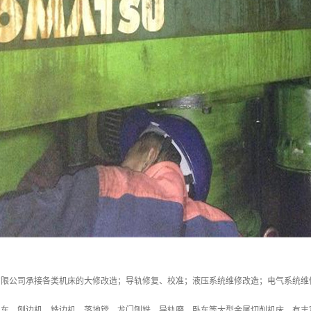
有限公司承接各类机床的大修改造；导轨修复、校准；液压系统维修改造；电气系统维
立车、刨边机、铣边机、落地镗、龙门刨铣、导轨磨、卧车等大型金属切削机床，有丰