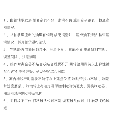
1 、曲轴轴承发热 轴套刮的不好，润滑不良 重新刮研铜瓦，检查润
滑情况。
2 、从轴承里流出的油里有铜屑 缺乏润滑油，润滑油不清洁 检查润
滑情况，拆开轴承进行清洗
3 、导轨烧灼 导轨间隙过小、润滑不良 、接触不良 重新研刮导轨 、
调整间隙 、注意润滑
4 、操作时离合器不结合或结合后脱不开 回转健用弹簧失去弹性键
配合过紧 更换弹簧、研刮键的结合间隙
5、离合器脱开时滑块不能停在上死点位置 制动带拉力不够 、制动
带过度磨损 、制动轮上有油打滑 调整制动弹簧张力、更换制动器 、
用煤油洗净制动带及轮周
6 、退料板不工作 打料碰头位置不对 调整碰头位置用手转动飞轮试
退