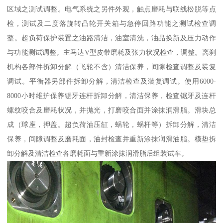
区域之测试调整。电气系统之另件外观，触点磨耗与联线松脱等点
检，测试及二度落旋转凸轮开关箱与急停回路功能之测试检查调
整。超负荷保护装置之油路清洁，油室清洗，油品换新及压力动作
与功能测试调整。主马达V型皮带磨耗及张力状况检查，调整。离刹
机构各部件拆卸分解（飞轮不含）清洁保养，间隙检查调整及装复
调试。平衡器另部件拆卸分解，清洁检查及装复调试。使用6000-
8000小时维护保养锯牙连杆拆卸分解，清洁保养，检查锯牙及连杆
螺纹咬合及磨耗状况，并抛光，打磨咬合面并涂抹润滑脂。滑块总
成（球座，押盖。超负荷油压缸，蜗轮，蜗杆等）拆卸分解，清洁
保养，间隙调整及磨耗面，油封检查并重新涂抹润滑油脂。模垫拆
卸分解及清洁检查各磨耗面与重新涂抹润滑脂后组装试车。