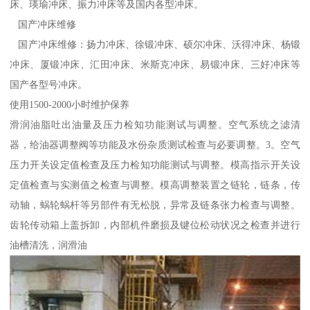
床、瑛瑜冲床、振力冲床等及国内各型冲床。
国产冲床维修
国产冲床维修：扬力冲床、徐锻冲床、硕尔冲床、沃得冲床、杨锻
冲床、厦锻冲床、汇田冲床、米斯克冲床、易锻冲床、三好冲床等
国产各型号冲床。
使用1500-2000小时维护保养
滑润油脂吐出油量及压力检知功能测试与调整。空气系统之滤清
器，给油器调整阀等功能及水份杂质测试检查与必要调整。3。空气
压力开关设定值检查及压力检知功能测试与调整。模高指示开关设
定值检查与实测值之检查与调整。模高调整装置之链轮，链条，传
动轴，蜗轮蜗杆等另部件有无松脱，异常及链条张力检查与调整。
齿轮传动箱上盖拆卸，内部机件磨损及键位松动状况之检查并进行
油槽清洗，润滑油