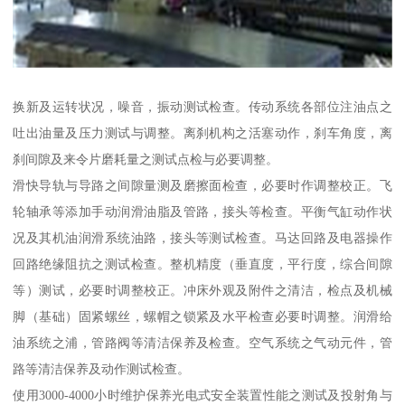
换新及运转状况，噪音，振动测试检查。传动系统各部位注油点之
吐出油量及压力测试与调整。离刹机构之活塞动作，刹车角度，离
刹间隙及来令片磨耗量之测试点检与必要调整。
滑快导轨与导路之间隙量测及磨擦面检查，必要时作调整校正。飞
轮轴承等添加手动润滑油脂及管路，接头等检查。平衡气缸动作状
况及其机油润滑系统油路，接头等测试检查。马达回路及电器操作
回路绝缘阻抗之测试检查。整机精度（垂直度，平行度，综合间隙
等）测试，必要时调整校正。冲床外观及附件之清洁，检点及机械
脚（基础）固紧螺丝，螺帽之锁紧及水平检查必要时调整。润滑给
油系统之浦，管路阀等清洁保养及检查。空气系统之气动元件，管
路等清洁保养及动作测试检查。
使用3000-4000小时维护保养光电式安全装置性能之测试及投射角与