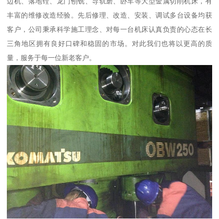
边机、落地镗、龙门刨铣、导轨磨、卧车等大型金属切削机床，有
丰富的维修改造经验。先后修理、改造、安装、调试多台设备均获
客户，公司秉承科学施工理念、对每一台机床认真负责的心态在长
三角地区拥有良好口碑和稳固的市场。对此我们也将以更高的质
量，服务于每一位新老客户。